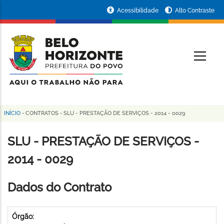
Pular
Portal
Acessibilidade
Alto Contraste
para
da
o
conteúdo
Prefeitura
O
principal
de
Belo
Horizonte
INÍCIO
-
CONTRATOS
-
SLU - PRESTAÇÃO DE SERVIÇOS - 2014 - 0029
Trilha
de
SLU - PRESTAÇÃO DE SERVIÇOS -
navegação
2014 - 0029
Dados do Contrato
Órgão: