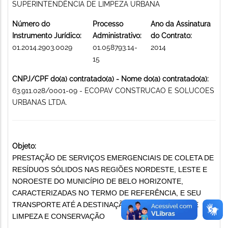
SUPERINTENDÊNCIA DE LIMPEZA URBANA
Número do
Processo
Ano da Assinatura
Instrumento Jurídico:
Administrativo:
do Contrato:
01.2014.2903.0029
01.058793.14-
2014
15
CNPJ/CPF do(a) contratado(a) - Nome do(a) contratado(a):
63.911.028/0001-09 - ECOPAV CONSTRUCAO E SOLUCOES
URBANAS LTDA.
Objeto:
PRESTAÇÃO DE SERVIÇOS EMERGENCIAIS DE COLETA DE
RESÍDUOS SÓLIDOS NAS REGIÕES NORDESTE, LESTE E
NOROESTE DO MUNICÍPIO DE BELO HORIZONTE,
CARACTERIZADAS NO TERMO DE REFERÊNCIA, E SEU
TRANSPORTE ATÉ A DESTINAÇÃO FINAL. SERVIÇO DE
LIMPEZA E CONSERVAÇÃO