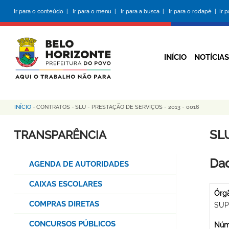
Pular
Ir para o conteúdo |
Ir para o menu |
Ir para a busca |
Ir para o rodapé |
Ir 
para
o
conteúdo
principal
INÍCIO
NOTÍCIAS
INÍCIO
-
CONTRATOS
-
SLU - PRESTAÇÃO DE SERVIÇOS - 2013 - 0016
Trilha
de
SLU
TRANSPARÊNCIA
navegação
Dad
AGENDA DE AUTORIDADES
CAIXAS ESCOLARES
Órg
COMPRAS DIRETAS
SUP
CONCURSOS PÚBLICOS
Núme