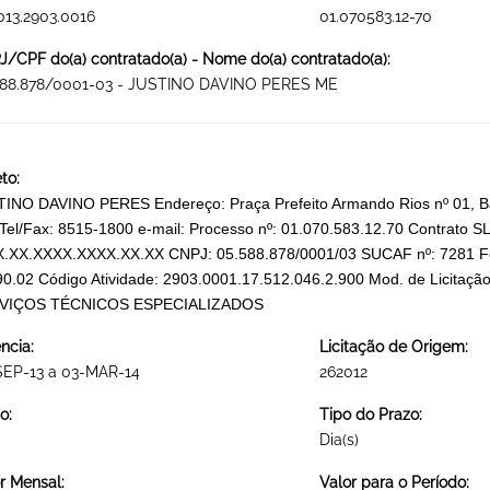
013.2903.0016
01.070583.12-70
/CPF do(a) contratado(a) - Nome do(a) contratado(a):
588.878/0001-03 - JUSTINO DAVINO PERES ME
to:
INO DAVINO PERES Endereço: Praça Prefeito Armando Rios nº 01, Bai
Tel/Fax: 8515-1800 e-mail: Processo nº: 01.070.583.12.70 Contrato 
X.XX.XXXX.XXXX.XX.XX CNPJ: 05.588.878/0001/03 SUCAF nº: 7281 Fo
90.02 Código Atividade: 2903.0001.17.512.046.2.900 Mod. de Licitaçã
VIÇOS TÉCNICOS ESPECIALIZADOS
ncia:
Licitação de Origem:
SEP-13 a 03-MAR-14
262012
o:
Tipo do Prazo:
Dia(s)
r Mensal:
Valor para o Período: