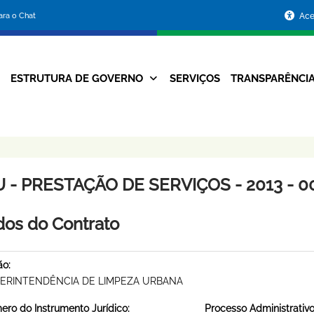
Portal
para o Chat
Ace
da
Prefeitura
ESTRUTURA DE GOVERNO
SERVIÇOS
TRANSPARÊNCI
Navegação
de
Principal
Belo
Horizonte
 - PRESTAÇÃO DE SERVIÇOS - 2013 - 0
os do Contrato
ão:
ERINTENDÊNCIA DE LIMPEZA URBANA
ro do Instrumento Jurídico:
Processo Administrativo