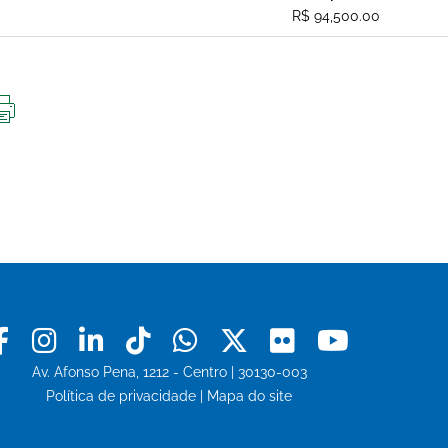
R$ 94,500.00
IMPRIMIR
ESTA
PÁGINA
Facebook
Instagram
Linkedin
Tiktok
Whatsapp
X
Flickr
Youtu
Av. Afonso Pena, 1212 - Centro | 30130-003
Política de privacidade
|
Mapa do site