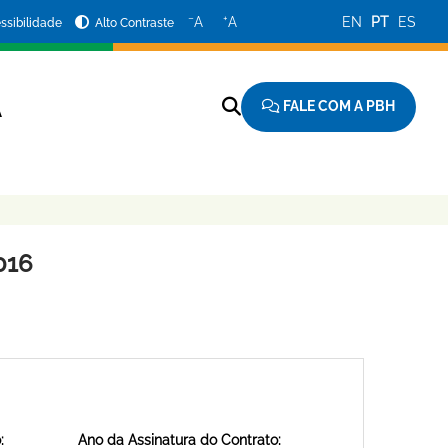
−
+
A
A
EN
PT
ES
ssibilidade
Alto Contraste
FALE COM A PBH
A
016
:
Ano da Assinatura do Contrato: