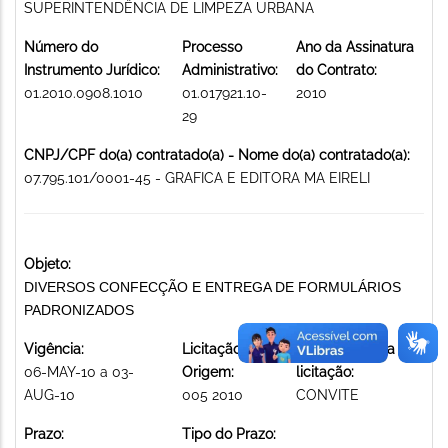
SUPERINTENDÊNCIA DE LIMPEZA URBANA
Número do
Processo
Ano da Assinatura
Instrumento Jurídico:
Administrativo:
do Contrato:
01.2010.0908.1010
01.017921.10-
2010
29
CNPJ/CPF do(a) contratado(a) - Nome do(a) contratado(a):
07.795.101/0001-45 - GRAFICA E EDITORA MA EIRELI
Objeto:
DIVERSOS CONFECÇÃO E ENTREGA DE FORMULÁRIOS
PADRONIZADOS
Vigência:
Licitação de
Modalidade da
06-MAY-10 a 03-
Origem:
licitação:
AUG-10
005 2010
CONVITE
Prazo:
Tipo do Prazo: