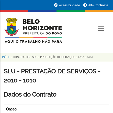
Pular
Portal
Acessibilidade
Alto Contraste
para
da
o
conteúdo
Prefeitura
O
principal
de
Belo
Horizonte
INÍCIO
-
CONTRATOS
-
SLU - PRESTAÇÃO DE SERVIÇOS - 2010 - 1010
Trilha
de
SLU - PRESTAÇÃO DE SERVIÇOS -
navegação
2010 - 1010
Dados do Contrato
Órgão: