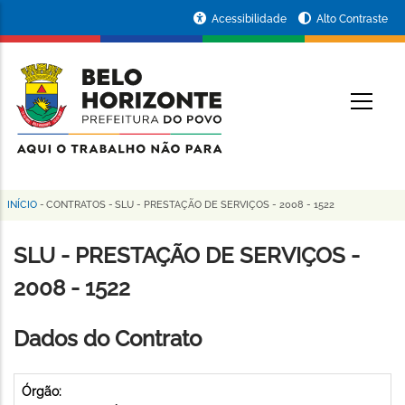
Pular
Portal
Acessibilidade
Alto Contraste
para
da
o
conteúdo
Prefeitura
O
principal
de
Belo
Horizonte
INÍCIO
-
CONTRATOS
-
SLU - PRESTAÇÃO DE SERVIÇOS - 2008 - 1522
Trilha
de
SLU - PRESTAÇÃO DE SERVIÇOS -
navegação
2008 - 1522
Dados do Contrato
Órgão: