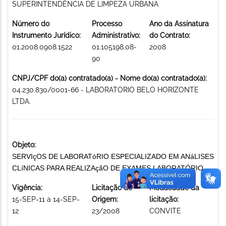
SUPERINTENDÊNCIA DE LIMPEZA URBANA
Número do
Processo
Ano da Assinatura
Instrumento Jurídico:
Administrativo:
do Contrato:
01.2008.0908.1522
01.105198.08-
2008
90
CNPJ/CPF do(a) contratado(a) - Nome do(a) contratado(a):
04.230.830/0001-66 - LABORATORIO BELO HORIZONTE
LTDA.
Objeto:
SERVIçOS DE LABORATóRIO ESPECIALIZADO EM ANáLISES
CLíNICAS PARA REALIZAçãO DE EXAMES LABORATÓRIO
Vigência:
Licitação de
Modalidade da
15-SEP-11 a 14-SEP-
Origem:
licitação:
12
23/2008
CONVITE