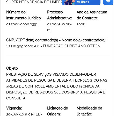
SUPERINTENDÊNCIA DE LIMPEZA URBANA
Número do
Processo
Ano da Assinatura
Instrumento Jurídico:
Administrativo:
do Contrato:
01.2006.0908.0391
01.006580.06-
2006
61
CNPJ/CPF do(a) contratado(a) - Nome do(a) contratado(a):
18.218.909/0001-86 - FUNDACAO CHRISTIANO OTTONI
Objeto:
PRESTAçãO DE SERVIçOS VISANDO DESENVOLVER
ATIVIDADES DE PESQUISA E DESENV. TECNóLOGICO NAS
áREAS DE CONTROLE AMBIENTAL E GEOTéCNICA DA
DISPOSIçãO DE RESíDUOS SóLIDOS-BR040. PESQUISA E
CONSULTA
Vigência:
Licitação de
Modalidade da
30-JAN-10 a 01-FEB-
Origem:
licitação: