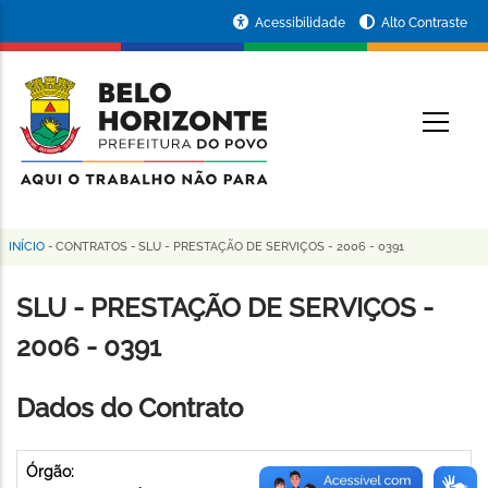
Pular
Portal
Acessibilidade
Alto Contraste
para
da
o
conteúdo
Prefeitura
O
principal
de
Belo
Horizonte
INÍCIO
-
CONTRATOS
-
SLU - PRESTAÇÃO DE SERVIÇOS - 2006 - 0391
Trilha
de
SLU - PRESTAÇÃO DE SERVIÇOS -
navegação
2006 - 0391
Dados do Contrato
Órgão: