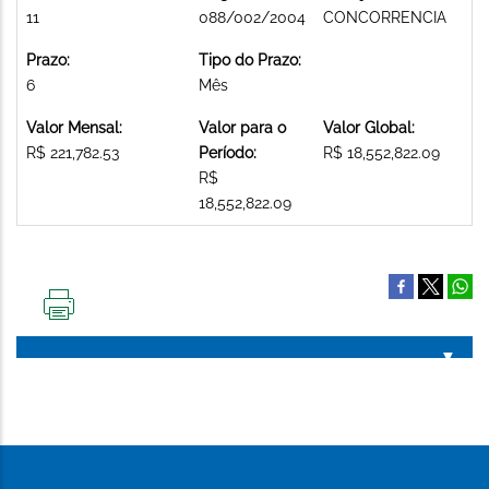
11
088/002/2004
CONCORRENCIA
Prazo:
Tipo do Prazo:
6
Mês
Valor Mensal:
Valor para o
Valor Global:
R$ 221,782.53
Período:
R$ 18,552,822.09
R$
18,552,822.09
IMPRIMIR
ESTA
PÁGINA