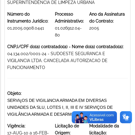
SUPERINTENDÊNCIA DE LIMPEZA URBANA
Número do
Processo
Ano da Assinatura
Instrumento Jurídico:
Administrativo:
do Contrato:
01.2005.0908.0441
01.026912.04-
2005
80
CNPJ/CPF do(a) contratado(a) - Nome do(a) contratado(a):
04.134.002/0001-24 - SUDOESTE SEGURANCA E
VIGILANCIA LTDA. CANCELADA AUTORIZACAO DE
FUNCIONAMENTO
Objeto:
SERVIçOS DE VIGILâNCIA ARMADA EM DIVERSAS
UNIDADES DA SLU, LOTES I, II, III E IV SERVIÇOS DE
VIGILÂNCIA ARMADA E DESARMADA
Vigência:
Licitação de
Modalidade da
17-AUG-10 a 16-FEB-
Origem:
licitação: