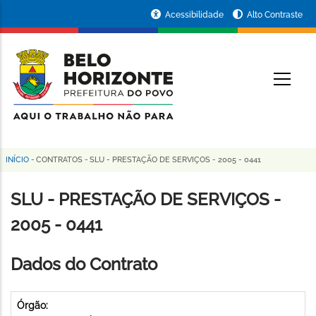
Pular
Portal
Acessibilidade
Alto Contraste
para
da
o
conteúdo
Prefeitura
O
principal
de
Belo
Horizonte
INÍCIO
-
CONTRATOS
-
SLU - PRESTAÇÃO DE SERVIÇOS - 2005 - 0441
Trilha
de
SLU - PRESTAÇÃO DE SERVIÇOS -
navegação
2005 - 0441
Dados do Contrato
Órgão: