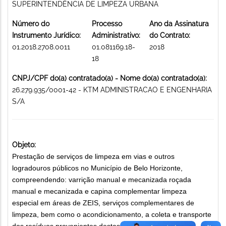
SUPERINTENDÊNCIA DE LIMPEZA URBANA
Número do
Processo
Ano da Assinatura
Instrumento Jurídico:
Administrativo:
do Contrato:
01.2018.2708.0011
01.081169.18-
2018
18
CNPJ/CPF do(a) contratado(a) - Nome do(a) contratado(a):
26.279.935/0001-42 - KTM ADMINISTRACAO E ENGENHARIA
S/A
Objeto:
Prestação de serviços de limpeza em vias e outros
logradouros públicos no Município de Belo Horizonte,
compreendendo: varrição manual e mecanizada roçada
manual e mecanizada e capina complementar limpeza
especial em áreas de ZEIS, serviços complementares de
limpeza, bem como o acondicionamento, a coleta e transporte
dos resíduos provenientes destas atividades para a CTR