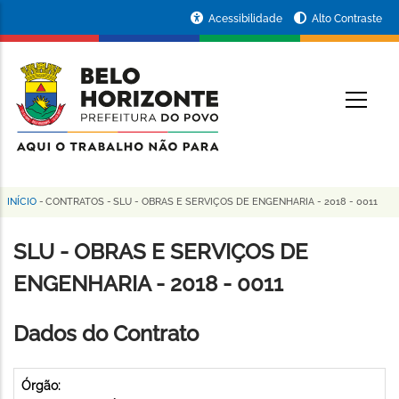
Pular
Portal
Acessibilidade
Alto Contraste
para
da
o
conteúdo
Prefeitura
O
principal
de
Belo
Horizonte
INÍCIO
-
CONTRATOS
-
SLU - OBRAS E SERVIÇOS DE ENGENHARIA - 2018 - 0011
Trilha
de
SLU - OBRAS E SERVIÇOS DE
navegação
ENGENHARIA - 2018 - 0011
Dados do Contrato
Órgão: