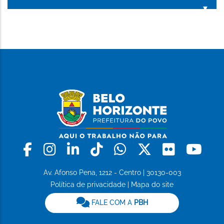
ESTA
PÁGINA
Facebook
Instagram
Linkedin
Tiktok
Whatsapp
X
Flickr
Yo
Av. Afonso Pena, 1212 - Centro | 30130-003
Política de privacidade
|
Mapa do site
FALE COM A
PBH