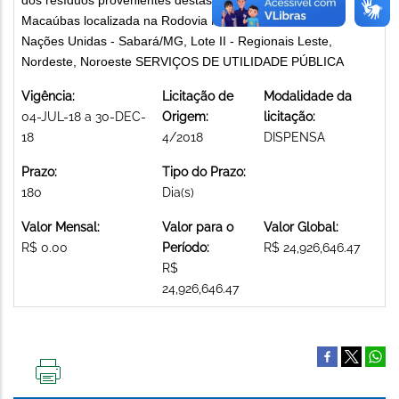
Macaúbas localizada na Rodovia MG-5, Km 8,1 - Bairro
Nações Unidas - Sabará/MG, Lote II - Regionais Leste,
Nordeste, Noroeste SERVIÇOS DE UTILIDADE PÚBLICA
Vigência:
Licitação de
Modalidade da
04-JUL-18 a 30-DEC-
Origem:
licitação:
18
4/2018
DISPENSA
Prazo:
Tipo do Prazo:
180
Dia(s)
Valor Mensal:
Valor para o
Valor Global:
R$ 0.00
Período:
R$ 24,926,646.47
R$
24,926,646.47
IMPRIMIR