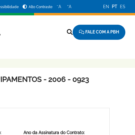
−
+
A
A
EN
PT
ES
ssibilidade
Alto Contraste
FALE COM A PBH
A
PAMENTOS - 2006 - 0923
:
Ano da Assinatura do Contrato: