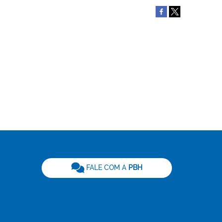
be
FALE COM A
PBH