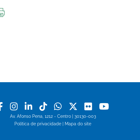
IMPRIMIR
ESTA
PÁGINA
Facebook
Instagram
Linkedin
Tiktok
Whatsapp
X
Flickr
Youtu
Av. Afonso Pena, 1212 - Centro | 30130-003
Política de privacidade
|
Mapa do site