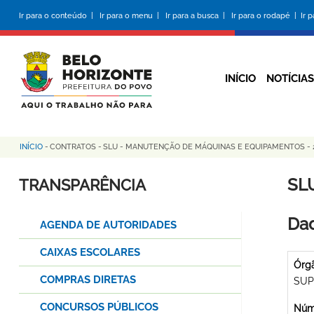
Pular
Ir para o conteúdo |
Ir para o menu |
Ir para a busca |
Ir para o rodapé |
Ir 
para
o
conteúdo
principal
INÍCIO
NOTÍCIAS
INÍCIO
-
CONTRATOS
-
SLU - MANUTENÇÃO DE MÁQUINAS E EQUIPAMENTOS - 2
Trilha
de
SL
TRANSPARÊNCIA
navegação
Dad
AGENDA DE AUTORIDADES
CAIXAS ESCOLARES
Órg
COMPRAS DIRETAS
SUP
CONCURSOS PÚBLICOS
Núme