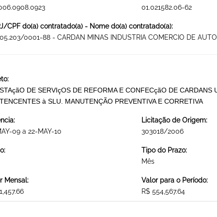
006.0908.0923
01.021582.06-62
/CPF do(a) contratado(a) - Nome do(a) contratado(a):
005.203/0001-88 - CARDAN MINAS INDUSTRIA COMERCIO DE AUT
to:
STAçãO DE SERVIçOS DE REFORMA E CONFECçãO DE CARDANS 
TENCENTES à SLU. MANUTENÇÃO PREVENTIVA E CORRETIVA
ncia:
Licitação de Origem:
MAY-09 a 22-MAY-10
303018/2006
o:
Tipo do Prazo:
Mês
r Mensal:
Valor para o Período:
1,457.66
R$ 554,567.64