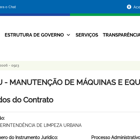
Portal
para o Chat
Ace
da
Prefeitura
ESTRUTURA DE GOVERNO
SERVIÇOS
TRANSPARÊNCI
Navegação
de
Principal
Belo
006 - 0923
Horizonte
U - MANUTENÇÃO DE MÁQUINAS E EQUI
os do Contrato
ão:
ERINTENDÊNCIA DE LIMPEZA URBANA
ro do Instrumento Jurídico:
Processo Administrativo