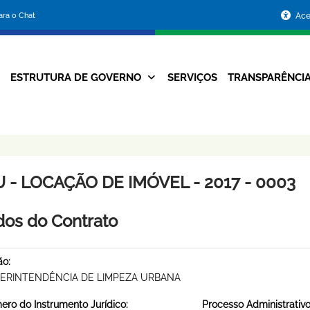
Portal
para o Chat
Ace
da
Prefeitura
ESTRUTURA DE GOVERNO
SERVIÇOS
TRANSPARÊNCI
Navegação
de
Principal
Belo
Horizonte
 - LOCAÇÃO DE IMÓVEL - 2017 - 0003
os do Contrato
ão:
ERINTENDÊNCIA DE LIMPEZA URBANA
ro do Instrumento Jurídico:
Processo Administrativo