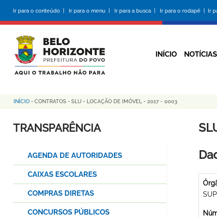
Pular
Ir para o conteúdo |
Ir para o menu |
Ir para a busca |
Ir para o rodapé |
Ir 
para
o
conteúdo
principal
INÍCIO
NOTÍCIAS
INÍCIO
-
CONTRATOS
-
SLU - LOCAÇÃO DE IMÓVEL - 2017 - 0003
Trilha
de
SLU
TRANSPARÊNCIA
navegação
Dad
AGENDA DE AUTORIDADES
CAIXAS ESCOLARES
Órg
COMPRAS DIRETAS
SUP
CONCURSOS PÚBLICOS
Núme