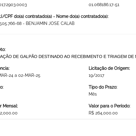
017.2903.0003
01.068186.17-51
/CPF do(a) contratado(a) - Nome do(a) contratado(a):
.505.766-68 - BENJAMIN JOSE CALAB
to:
AÇÃO DE GALPÃO DESTINADO AO RECEBIMENTO E TRIAGEM DE M
ncia:
Licitação de Origem:
MAR-24 a 02-MAR-25
19/2017
o:
Tipo do Prazo:
Mês
r Mensal:
Valor para o Período:
2,000.00
R$ 264,000.00