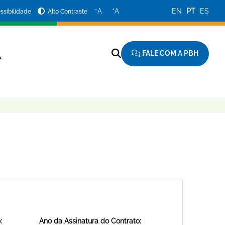
−
+
A
A
EN
PT
ES
ssibilidade
Alto Contraste
FALE COM A PBH
A
:
Ano da Assinatura do Contrato: