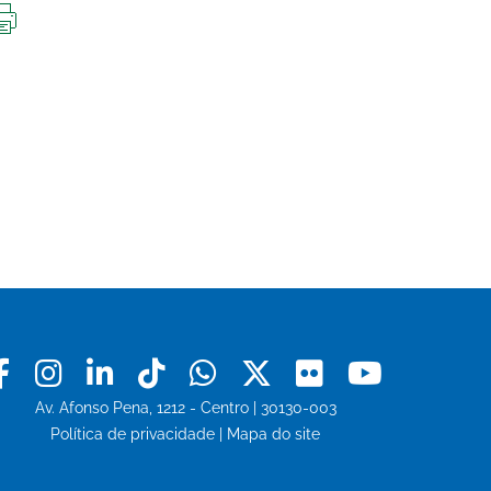
IMPRIMIR
ESTA
PÁGINA
Facebook
Instagram
Linkedin
Tiktok
Whatsapp
X
Flickr
Youtu
Av. Afonso Pena, 1212 - Centro | 30130-003
Política de privacidade
|
Mapa do site