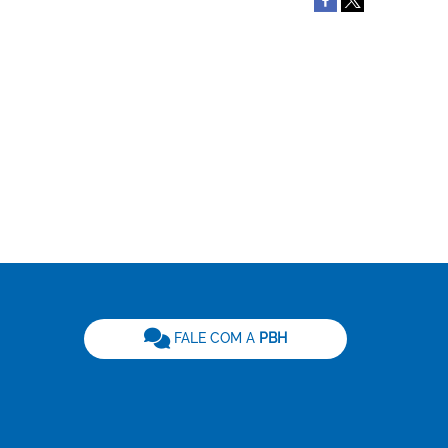
be
FALE COM A
PBH