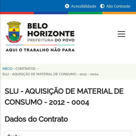
Pular
Portal
Acessibilidade
Alto Contraste
para
da
o
conteúdo
Prefeitura
O
principal
de
Belo
Horizonte
INÍCIO
-
CONTRATOS
-
Trilha
SLU - AQUISIÇÃO DE MATERIAL DE CONSUMO - 2012 - 0004
de
SLU - AQUISIÇÃO DE MATERIAL DE
navegação
CONSUMO - 2012 - 0004
Dados do Contrato