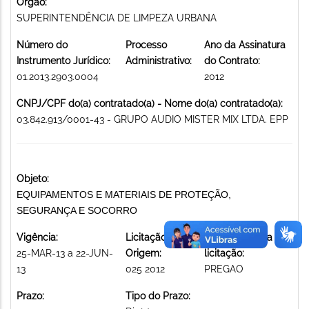
Órgão:
SUPERINTENDÊNCIA DE LIMPEZA URBANA
Número do
Processo
Ano da Assinatura
Instrumento Jurídico:
Administrativo:
do Contrato:
01.2013.2903.0004
2012
CNPJ/CPF do(a) contratado(a) - Nome do(a) contratado(a):
03.842.913/0001-43 - GRUPO AUDIO MISTER MIX LTDA. EPP
Objeto:
EQUIPAMENTOS E MATERIAIS DE PROTEÇÃO,
SEGURANÇA E SOCORRO
Vigência:
Licitação de
Modalidade da
25-MAR-13 a 22-JUN-
Origem:
licitação:
13
025 2012
PREGAO
Prazo:
Tipo do Prazo: