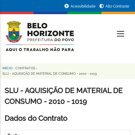
Pular
Portal
Acessibilidade
Alto Contraste
para
da
o
conteúdo
Prefeitura
O
principal
de
Belo
Horizonte
INÍCIO
-
CONTRATOS
-
Trilha
SLU - AQUISIÇÃO DE MATERIAL DE CONSUMO - 2010 - 1019
de
SLU - AQUISIÇÃO DE MATERIAL DE
navegação
CONSUMO - 2010 - 1019
Dados do Contrato