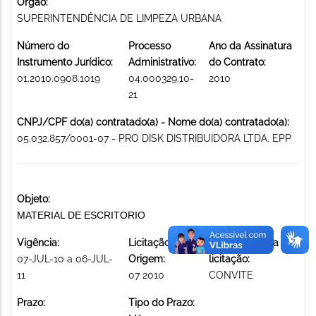
Órgão:
SUPERINTENDÊNCIA DE LIMPEZA URBANA
Número do
Processo
Ano da Assinatura
Instrumento Jurídico:
Administrativo:
do Contrato:
01.2010.0908.1019
04.000329.10-
2010
21
CNPJ/CPF do(a) contratado(a) - Nome do(a) contratado(a):
05.032.857/0001-07 - PRO DISK DISTRIBUIDORA LTDA. EPP
Objeto:
MATERIAL DE ESCRITORIO
Vigência:
Licitação de
Modalidade da
07-JUL-10 a 06-JUL-
Origem:
licitação:
11
07 2010
CONVITE
Prazo:
Tipo do Prazo: