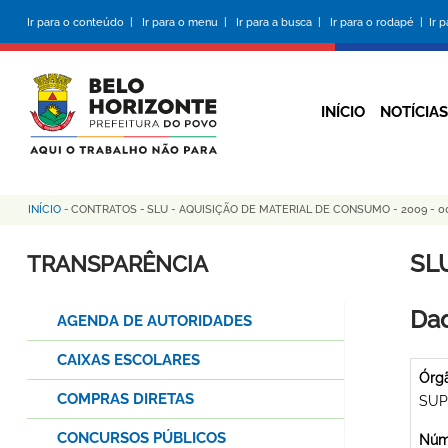
Pular
Ir para o conteúdo |
Ir para o menu |
Ir para a busca |
Ir para o rodapé |
Ir 
para
o
conteúdo
principal
INÍCIO
NOTÍCIAS
INÍCIO
-
CONTRATOS
-
SLU - AQUISIÇÃO DE MATERIAL DE CONSUMO - 2009 - 0
Trilha
de
SL
TRANSPARÊNCIA
navegação
Dad
AGENDA DE AUTORIDADES
CAIXAS ESCOLARES
Órg
COMPRAS DIRETAS
SUP
CONCURSOS PÚBLICOS
Núme