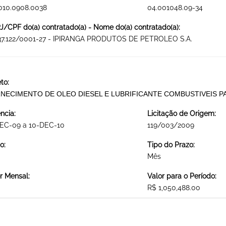
010.0908.0038
04.001048.09-34
/CPF do(a) contratado(a) - Nome do(a) contratado(a):
337.122/0001-27 - IPIRANGA PRODUTOS DE PETROLEO S.A.
to:
NECIMENTO DE OLEO DIESEL E LUBRIFICANTE COMBUSTIVEIS PA
ncia:
Licitação de Origem:
DEC-09 a 10-DEC-10
119/003/2009
o:
Tipo do Prazo:
Mês
r Mensal:
Valor para o Período:
R$ 1,050,488.00