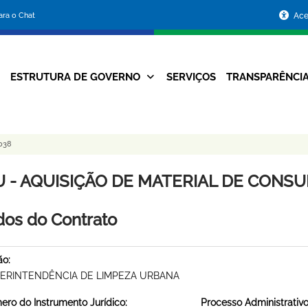
Portal
para o Chat
Ace
da
Prefeitura
ESTRUTURA DE GOVERNO
SERVIÇOS
TRANSPARÊNCI
Navegação
de
Principal
Belo
038
Horizonte
U - AQUISIÇÃO DE MATERIAL DE CONSUM
os do Contrato
ão:
ERINTENDÊNCIA DE LIMPEZA URBANA
ro do Instrumento Jurídico:
Processo Administrativo