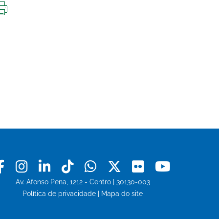
IMPRIMIR
ESTA
PÁGINA
Facebook
Instagram
Linkedin
Tiktok
Whatsapp
X
Flickr
Youtu
Av. Afonso Pena, 1212 - Centro | 30130-003
Política de privacidade
|
Mapa do site