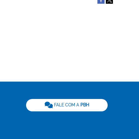
be
FALE COM A
PBH