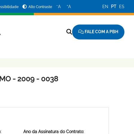
−
+
A
A
EN
PT
ES
ssibilidade
Alto Contraste
FALE COM A PBH
A
O - 2009 - 0038
:
Ano da Assinatura do Contrato: