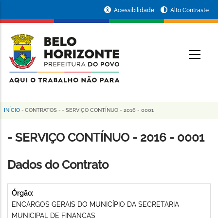
Pular
Portal
Acessibilidade
Alto Contraste
para
da
o
conteúdo
Prefeitura
O
principal
de
Belo
Horizonte
INÍCIO
-
CONTRATOS
-
- SERVIÇO CONTÍNUO - 2016 - 0001
Trilha
de
- SERVIÇO CONTÍNUO - 2016 - 0001
navegação
Dados do Contrato
Órgão:
ENCARGOS GERAIS DO MUNICÍPIO DA SECRETARIA
MUNICIPAL DE FINANÇAS