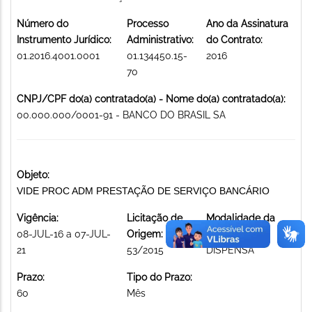
Número do
Processo
Ano da Assinatura
Instrumento Jurídico:
Administrativo:
do Contrato:
01.2016.4001.0001
01.134450.15-
2016
70
CNPJ/CPF do(a) contratado(a) - Nome do(a) contratado(a):
00.000.000/0001-91 - BANCO DO BRASIL SA
Objeto:
VIDE PROC ADM PRESTAÇÃO DE SERVIÇO BANCÁRIO
Vigência:
Licitação de
Modalidade da
08-JUL-16 a 07-JUL-
Origem:
licitação:
21
53/2015
DISPENSA
Prazo:
Tipo do Prazo:
60
Mês