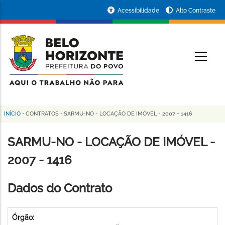
Pular
Portal
Acessibilidade
Alto Contraste
para
da
o
conteúdo
Prefeitura
O
principal
de
Belo
Horizonte
INÍCIO
-
CONTRATOS
-
SARMU-NO - LOCAÇÃO DE IMÓVEL - 2007 - 1416
Trilha
de
SARMU-NO - LOCAÇÃO DE IMÓVEL -
navegação
2007 - 1416
Dados do Contrato
Órgão: