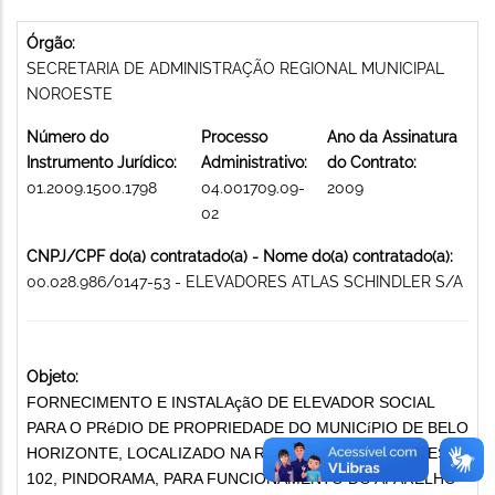
Órgão:
SECRETARIA DE ADMINISTRAÇÃO REGIONAL MUNICIPAL
NOROESTE
Número do
Processo
Ano da Assinatura
Instrumento Jurídico:
Administrativo:
do Contrato:
01.2009.1500.1798
04.001709.09-
2009
02
CNPJ/CPF do(a) contratado(a) - Nome do(a) contratado(a):
00.028.986/0147-53 - ELEVADORES ATLAS SCHINDLER S/A
Objeto:
FORNECIMENTO E INSTALAçãO DE ELEVADOR SOCIAL
PARA O PRéDIO DE PROPRIEDADE DO MUNICíPIO DE BELO
HORIZONTE, LOCALIZADO NA RUA RAINHA DAS FLORES,
102, PINDORAMA, PARA FUNCIONAMENTO DO APARELHO