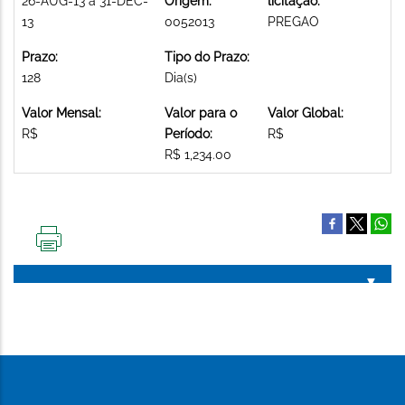
26-AUG-13 a 31-DEC-
Origem:
licitação:
13
0052013
PREGAO
Prazo:
Tipo do Prazo:
128
Dia(s)
Valor Mensal:
Valor para o
Valor Global:
R$
Período:
R$
R$ 1,234.00
IMPRIMIR
ESTA
PÁGINA