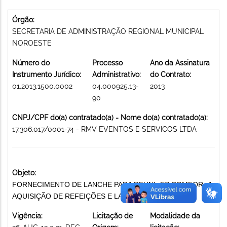
Órgão:
SECRETARIA DE ADMINISTRAÇÃO REGIONAL MUNICIPAL
NOROESTE
Número do
Processo
Ano da Assinatura
Instrumento Jurídico:
Administrativo:
do Contrato:
01.2013.1500.0002
04.000925.13-
2013
90
CNPJ/CPF do(a) contratado(a) - Nome do(a) contratado(a):
17.306.017/0001-74 - RMV EVENTOS E SERVICOS LTDA
Objeto:
FORNECIMENTO DE LANCHE PARA REUNI¿ES COMFOR¿A
AQUISIÇÃO DE REFEIÇÕES E LANCHES PREPARADOS
Vigência:
Licitação de
Modalidade da