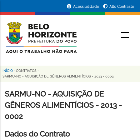
Pular
Portal
Acessibilidade
Alto Contraste
para
da
o
conteúdo
Prefeitura
O
principal
de
Belo
Horizonte
INÍCIO
-
CONTRATOS
-
Trilha
SARMU-NO - AQUISIÇÃO DE GÊNEROS ALIMENTÍCIOS - 2013 - 0002
de
SARMU-NO - AQUISIÇÃO DE
navegação
GÊNEROS ALIMENTÍCIOS - 2013 -
0002
Dados do Contrato