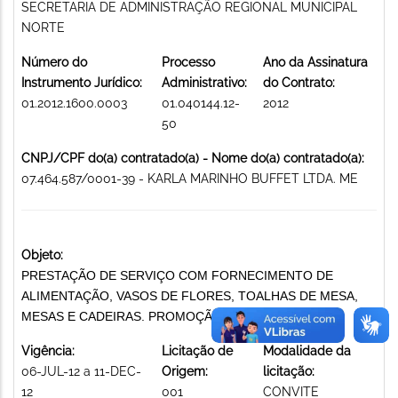
SECRETARIA DE ADMINISTRAÇÃO REGIONAL MUNICIPAL
NORTE
Número do
Processo
Ano da Assinatura
Instrumento Jurídico:
Administrativo:
do Contrato:
01.2012.1600.0003
01.040144.12-
2012
50
CNPJ/CPF do(a) contratado(a) - Nome do(a) contratado(a):
07.464.587/0001-39 - KARLA MARINHO BUFFET LTDA. ME
Objeto:
PRESTAÇÃO DE SERVIÇO COM FORNECIMENTO DE
ALIMENTAÇÃO, VASOS DE FLORES, TOALHAS DE MESA,
MESAS E CADEIRAS. PROMOÇÃO DE EVENTOS
Vigência:
Licitação de
Modalidade da
06-JUL-12 a 11-DEC-
Origem:
licitação:
12
001
CONVITE