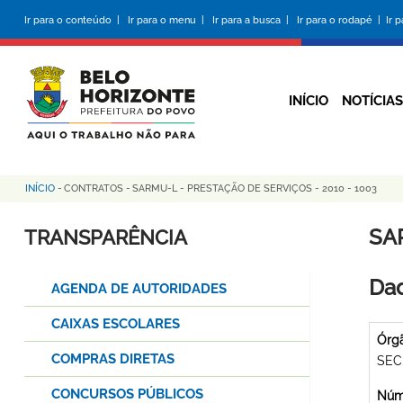
Pular
Ir para o conteúdo |
Ir para o menu |
Ir para a busca |
Ir para o rodapé |
Ir 
para
o
conteúdo
principal
INÍCIO
NOTÍCIAS
INÍCIO
-
CONTRATOS
-
SARMU-L - PRESTAÇÃO DE SERVIÇOS - 2010 - 1003
Trilha
de
SA
TRANSPARÊNCIA
navegação
Dad
AGENDA DE AUTORIDADES
CAIXAS ESCOLARES
Órg
COMPRAS DIRETAS
SEC
CONCURSOS PÚBLICOS
Núme