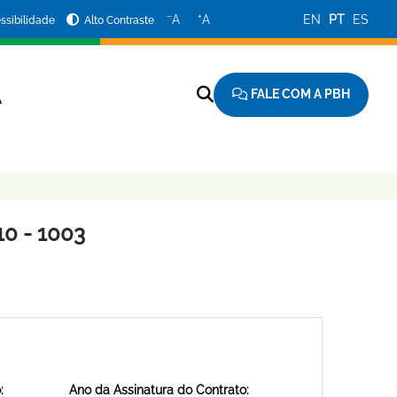
−
+
A
A
EN
PT
ES
ssibilidade
Alto Contraste
FALE COM A PBH
A
0 - 1003
:
Ano da Assinatura do Contrato: