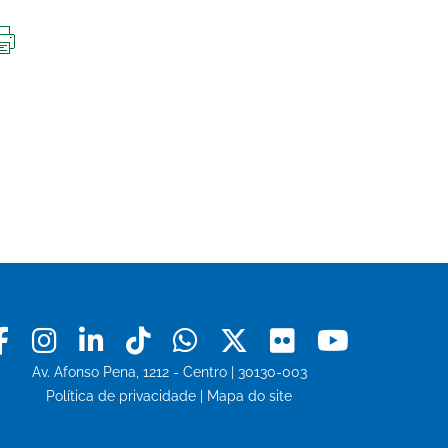
IMPRIMIR
ESTA
PÁGINA
Facebook
Instagram
Linkedin
Tiktok
Whatsapp
X
Flickr
Youtu
Av. Afonso Pena, 1212 - Centro | 30130-003
Política de privacidade
|
Mapa do site