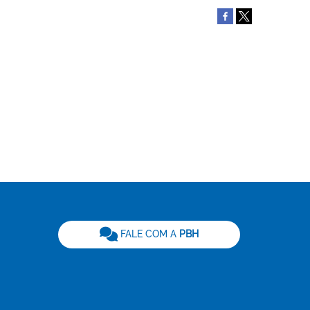
be
FALE COM A
PBH