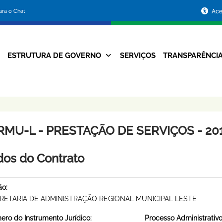
Portal
para o Chat
Ace
da
Prefeitura
ESTRUTURA DE GOVERNO
SERVIÇOS
TRANSPARÊNCI
Navegação
de
Principal
Belo
Horizonte
RMU-L - PRESTAÇÃO DE SERVIÇOS - 201
os do Contrato
ão:
RETARIA DE ADMINISTRAÇÃO REGIONAL MUNICIPAL LESTE
ro do Instrumento Jurídico:
Processo Administrativo