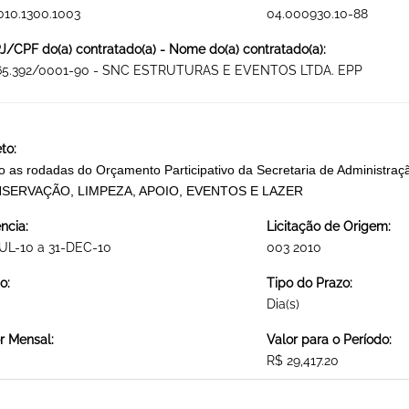
010.1300.1003
04.000930.10-88
/CPF do(a) contratado(a) - Nome do(a) contratado(a):
265.392/0001-90 - SNC ESTRUTURAS E EVENTOS LTDA. EPP
to:
o as rodadas do Orçamento Participativo da Secretaria de Administ
SERVAÇÃO, LIMPEZA, APOIO, EVENTOS E LAZER
ncia:
Licitação de Origem:
UL-10 a 31-DEC-10
003 2010
o:
Tipo do Prazo:
Dia(s)
r Mensal:
Valor para o Período:
R$ 29,417.20