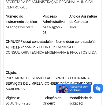
SECRETARIA DE ADMINISTRAÇÃO REGIONAL MUNICIPAL
CENTRO-SUL
Número do
Processo
Ano da Assinatura
Instrumento Jurídico:
Administrativo:
do Contrato:
01.2007.1200.0182
01.124157.06-
2006
68
CNPJ/CPF do(a) contratado(a) - Nome do(a) contratado(a):
14.815.534/0001-80 - ECONTEP EMPRESA DE
CONSULTORIA TECNICA ENGENHARIA E PROJETOS LTDA.
Objeto:
PRESTACAO DE SERVICO AO ESPACO BH CIDADANIA
SERVIÇOS DE LIMPEZA, CONSERVAÇÃO E ATIVIDADES
AUXILIARES
Vigência:
Licitação de
Modalidade da
26-JUN-09 a 25-
Origem:
licitação: