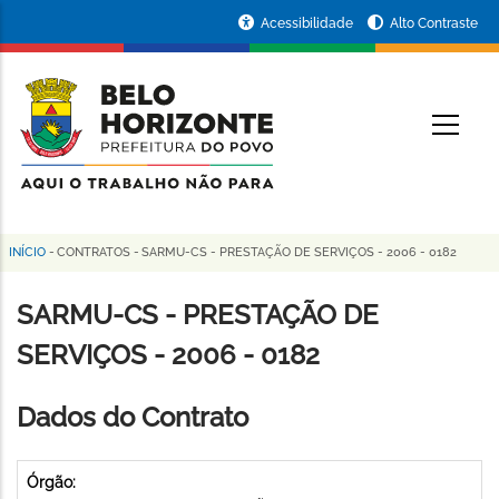
Pular
Portal
Acessibilidade
Alto Contraste
para
da
o
conteúdo
Prefeitura
O
principal
de
Belo
Horizonte
INÍCIO
-
CONTRATOS
-
SARMU-CS - PRESTAÇÃO DE SERVIÇOS - 2006 - 0182
Trilha
de
SARMU-CS - PRESTAÇÃO DE
navegação
SERVIÇOS - 2006 - 0182
Dados do Contrato
Órgão: