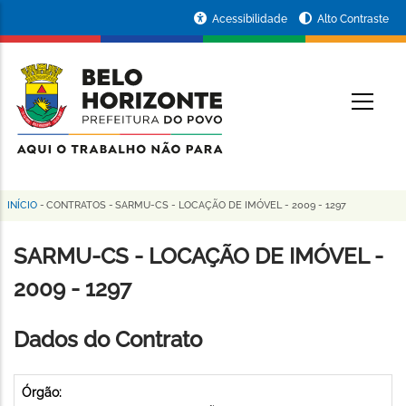
Pular
Portal
Acessibilidade
Alto Contraste
para
da
o
conteúdo
Prefeitura
O
principal
de
Belo
Horizonte
INÍCIO
-
CONTRATOS
-
SARMU-CS - LOCAÇÃO DE IMÓVEL - 2009 - 1297
Trilha
de
SARMU-CS - LOCAÇÃO DE IMÓVEL -
navegação
2009 - 1297
Dados do Contrato
Órgão: