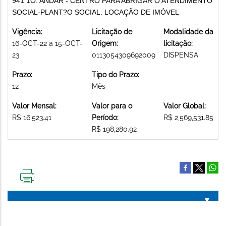
941 1O. ANDAR - CENTRO PARA ABRIGAR O ATENDIMENTO
SOCIAL-PLANT?O SOCIAL. LOCAÇÃO DE IMÓVEL
Vigência:
Licitação de
Modalidade da
16-OCT-22 a 15-OCT-
Origem:
licitação:
23
0113054309692009
DISPENSA
Prazo:
Tipo do Prazo:
12
Mês
Valor Mensal:
Valor para o
Valor Global:
R$ 16,523.41
Período:
R$ 2,569,531.85
R$ 198,280.92
IMPRIMIR
ESTA
PÁGINA