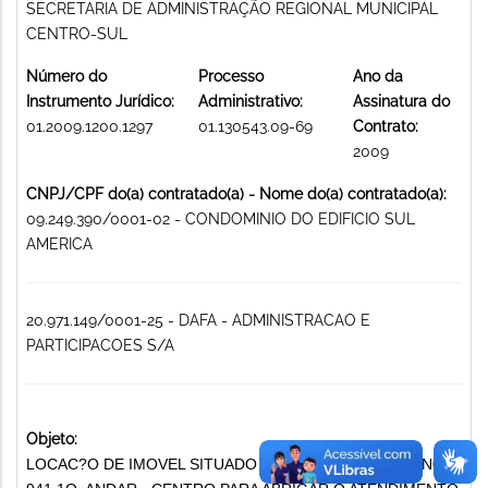
SECRETARIA DE ADMINISTRAÇÃO REGIONAL MUNICIPAL
CENTRO-SUL
Número do
Processo
Ano da
Instrumento Jurídico:
Administrativo:
Assinatura do
01.2009.1200.1297
01.130543.09-69
Contrato:
2009
CNPJ/CPF do(a) contratado(a) - Nome do(a) contratado(a):
09.249.390/0001-02 - CONDOMINIO DO EDIFICIO SUL
AMERICA
20.971.149/0001-25 - DAFA - ADMINISTRACAO E
PARTICIPACOES S/A
Objeto:
LOCAC?O DE IMOVEL SITUADO NA AV. AFONSO PENA N0.