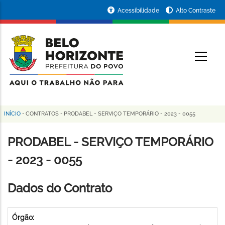
Pular
Portal
Acessibilidade
Alto Contraste
para
da
o
conteúdo
Prefeitura
O
principal
de
Belo
Horizonte
INÍCIO
-
CONTRATOS
-
PRODABEL - SERVIÇO TEMPORÁRIO - 2023 - 0055
Trilha
de
PRODABEL - SERVIÇO TEMPORÁRIO
navegação
- 2023 - 0055
Dados do Contrato
Órgão: