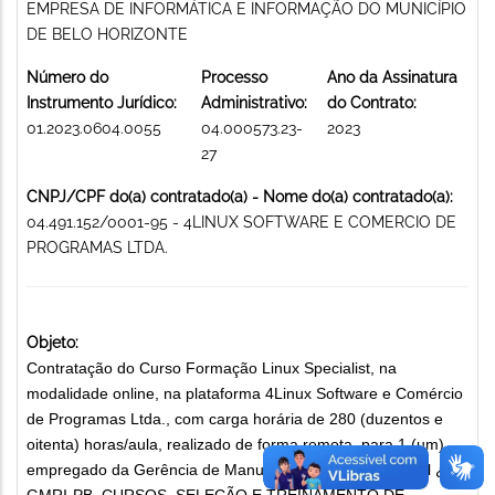
EMPRESA DE INFORMÁTICA E INFORMAÇÃO DO MUNICÍPIO
DE BELO HORIZONTE
Número do
Processo
Ano da Assinatura
Instrumento Jurídico:
Administrativo:
do Contrato:
01.2023.0604.0055
04.000573.23-
2023
27
CNPJ/CPF do(a) contratado(a) - Nome do(a) contratado(a):
04.491.152/0001-95 - 4LINUX SOFTWARE E COMERCIO DE
PROGRAMAS LTDA.
Objeto:
Contratação do Curso Formação Linux Specialist, na
modalidade online, na plataforma 4Linux Software e Comércio
de Programas Ltda., com carga horária de 280 (duzentos e
oitenta) horas/aula, realizado de forma remota, para 1 (um)
empregado da Gerência de Manutenção ao Usuário Final ¿
GMRI-PB. CURSOS, SELEÇÃO E TREINAMENTO DE