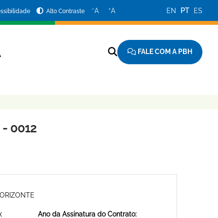
−
+
A
A
EN
PT
ES
ssibilidade
Alto Contraste
FALE COM A PBH
A
- 0012
HORIZONTE
:
Ano da Assinatura do Contrato: