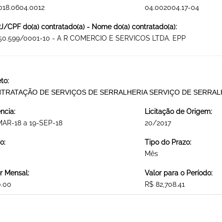
018.0604.0012
04.002004.17-04
/CPF do(a) contratado(a) - Nome do(a) contratado(a):
050.599/0001-10 - A R COMERCIO E SERVICOS LTDA. EPP
to:
TRATAÇÃO DE SERVIÇOS DE SERRALHERIA SERVIÇO DE SERRAL
ncia:
Licitação de Origem:
MAR-18 a 19-SEP-18
20/2017
o:
Tipo do Prazo:
Mês
r Mensal:
Valor para o Período:
0.00
R$ 82,708.41