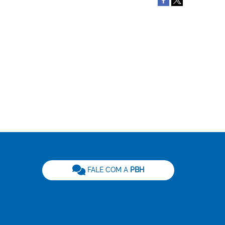
be
FALE COM A
PBH