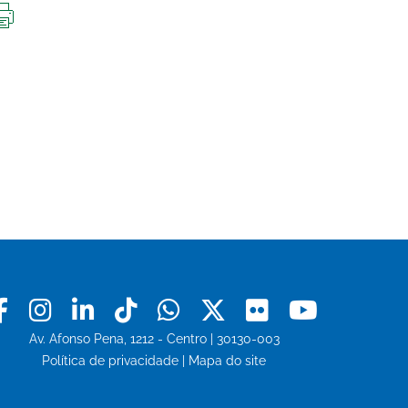
IMPRIMIR
ESTA
PÁGINA
Facebook
Instagram
Linkedin
Tiktok
Whatsapp
X
Flickr
Youtu
Av. Afonso Pena, 1212 - Centro | 30130-003
Política de privacidade
|
Mapa do site