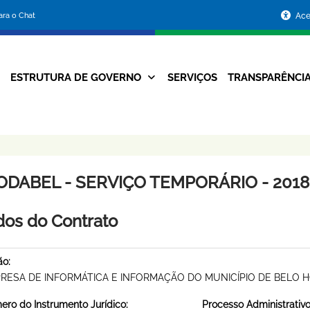
Portal
para o Chat
Ace
da
Prefeitura
ESTRUTURA DE GOVERNO
SERVIÇOS
TRANSPARÊNCI
Navegação
de
Principal
Belo
Horizonte
ODABEL - SERVIÇO TEMPORÁRIO - 2018 
os do Contrato
ão:
RESA DE INFORMÁTICA E INFORMAÇÃO DO MUNICÍPIO DE BELO 
ro do Instrumento Jurídico:
Processo Administrativo