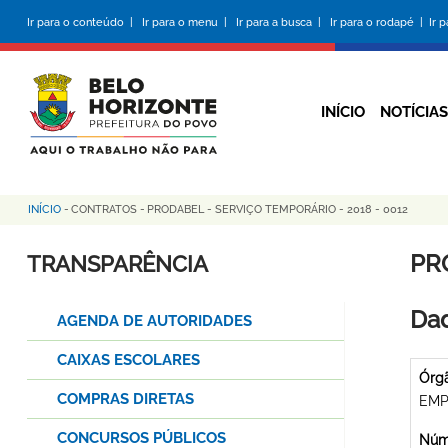
Pular
Ir para o conteúdo |
Ir para o menu |
Ir para a busca |
Ir para o rodapé |
Ir 
para
o
conteúdo
principal
INÍCIO
NOTÍCIAS
INÍCIO
-
CONTRATOS
-
PRODABEL - SERVIÇO TEMPORÁRIO - 2018 - 0012
Trilha
de
PR
TRANSPARÊNCIA
navegação
Dad
AGENDA DE AUTORIDADES
CAIXAS ESCOLARES
Órg
COMPRAS DIRETAS
EMP
CONCURSOS PÚBLICOS
Núme