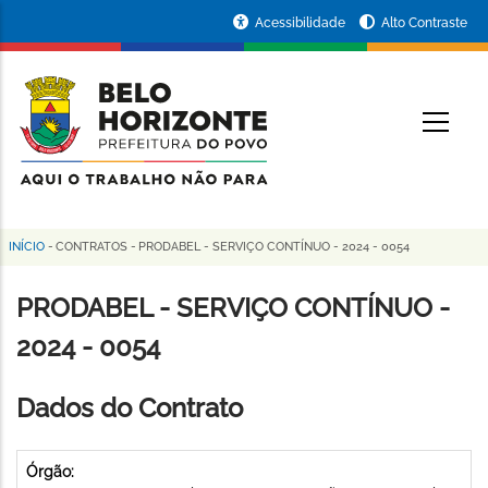
Pular
Portal
Acessibilidade
Alto Contraste
para
da
o
conteúdo
Prefeitura
O
principal
de
Belo
Horizonte
INÍCIO
-
CONTRATOS
-
PRODABEL - SERVIÇO CONTÍNUO - 2024 - 0054
Trilha
de
PRODABEL - SERVIÇO CONTÍNUO -
navegação
2024 - 0054
Dados do Contrato
Órgão: