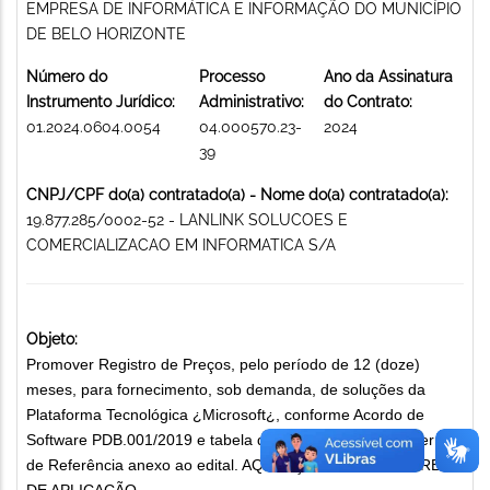
EMPRESA DE INFORMÁTICA E INFORMAÇÃO DO MUNICÍPIO
DE BELO HORIZONTE
Número do
Processo
Ano da Assinatura
Instrumento Jurídico:
Administrativo:
do Contrato:
01.2024.0604.0054
04.000570.23-
2024
39
CNPJ/CPF do(a) contratado(a) - Nome do(a) contratado(a):
19.877.285/0002-52 - LANLINK SOLUCOES E
COMERCIALIZACAO EM INFORMATICA S/A
Objeto:
Promover Registro de Preços, pelo período de 12 (doze)
meses, para fornecimento, sob demanda, de soluções da
Plataforma Tecnológica ¿Microsoft¿, conforme Acordo de
Software PDB.001/2019 e tabela de preços disponíveis Termo
de Referência anexo ao edital. AQUISIÇÃO DE SOFTWARES
DE APLICAÇÃO