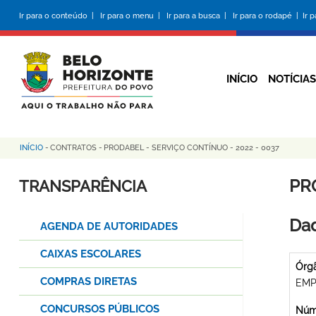
Pular
Ir para o conteúdo |
Ir para o menu |
Ir para a busca |
Ir para o rodapé |
Ir 
para
o
conteúdo
principal
INÍCIO
NOTÍCIAS
INÍCIO
-
CONTRATOS
-
PRODABEL - SERVIÇO CONTÍNUO - 2022 - 0037
Trilha
de
PR
TRANSPARÊNCIA
navegação
Dad
AGENDA DE AUTORIDADES
CAIXAS ESCOLARES
Órg
COMPRAS DIRETAS
EMP
CONCURSOS PÚBLICOS
Núme