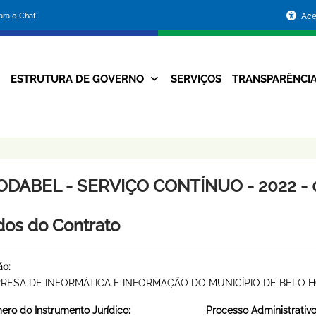
Portal
para o Chat
Ace
da
Prefeitura
ESTRUTURA DE GOVERNO
SERVIÇOS
TRANSPARÊNCI
Navegação
de
Principal
Belo
Horizonte
ODABEL - SERVIÇO CONTÍNUO - 2022 - 
os do Contrato
ão:
RESA DE INFORMÁTICA E INFORMAÇÃO DO MUNICÍPIO DE BELO 
ro do Instrumento Jurídico:
Processo Administrativo