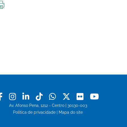
IMPRIMIR
ESTA
PÁGINA
Facebook
Instagram
Linkedin
Tiktok
Whatsapp
X
Flickr
Youtu
Av. Afonso Pena, 1212 - Centro | 30130-003
Política de privacidade
|
Mapa do site