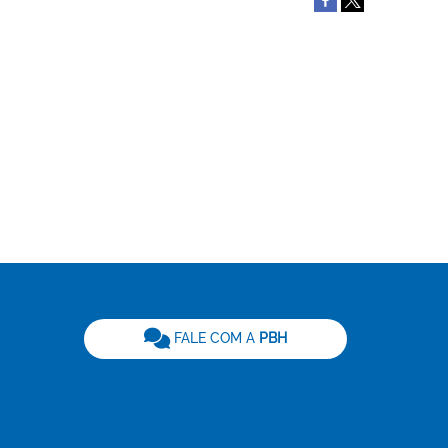
be
FALE COM A
PBH