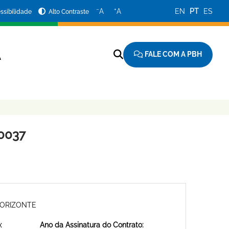
−
+
A
A
EN
PT
ES
ssibilidade
Alto Contraste
FALE COM A PBH
A
0037
HORIZONTE
:
Ano da Assinatura do Contrato: