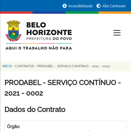
Pular
Portal
Acessibilidade
Alto Contraste
para
da
o
conteúdo
Prefeitura
O
principal
de
Belo
Horizonte
INÍCIO
-
CONTRATOS
-
PRODABEL - SERVIÇO CONTÍNUO - 2021 - 0002
Trilha
de
PRODABEL - SERVIÇO CONTÍNUO -
navegação
2021 - 0002
Dados do Contrato
Órgão: