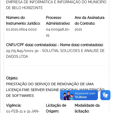
EMPRESA DE INFORMÁTICA E INFORMAÇÃO DO MUNICÍPIO
DE BELO HORIZONTE
Número do
Processo
Ano da Assinatura
Instrumento Jurídico:
Administrativo:
do Contrato:
01.2021.0604.0002
04.000948.20-
2021
15
CNPJ/CPF do(a) contratado(a) - Nome do(a) contratado(a):
29.775.845/0001-30 - SOLUTIAL SOLUCOES E ANALISE DE
DADOS LTDA
Objeto:
PRESTAÇÃO DO SERVIÇO DE RENOVAÇÃO DE UMA
LICENÇA FME SERVER ENGINE ADICIONAL MANUTENÇÃO
DE SOFTWARES
Vigência:
Licitação de
Modalidade da
01-FEB-21 a 31-JAN-
Origem:
licitação: