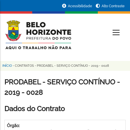
Pular
Portal
Acessibilidade
Alto Contraste
para
da
o
conteúdo
Prefeitura
O
principal
de
Belo
Horizonte
INÍCIO
-
CONTRATOS
-
PRODABEL - SERVIÇO CONTÍNUO - 2019 - 0028
Trilha
de
PRODABEL - SERVIÇO CONTÍNUO -
navegação
2019 - 0028
Dados do Contrato
Órgão: