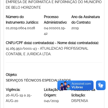
EMPRESA DE INFORMÁTICA E INFORMAÇÃO DO MUNICÍPIO
DE BELO HORIZONTE
Número do
Processo
Ano da Assinatura
Instrumento Jurídico:
Administrativo:
do Contrato:
01.2019.0604.0028
04.001001.19-
2019
42
CNPJ/CPF do(a) contratado(a) - Nome do(a) contratado(a):
15.165.950/0001-43 - ATUALIZACAO PROFISSIONAL
CONTABIL E JURIDICA LTDA.
Objeto:
SERVIÇOS TÉCNICOS ESPECIALIZADOS
Vigência:
Licitação de
Modalidade da
26-AUG-19 a 25-
Origem:
licitação:
AUG-20
041/2019
DISPENSA