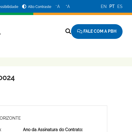
−
+
A
A
EN
PT
ES
ssibilidade
Alto Contraste
FALE COM A PBH
A
0024
HORIZONTE
:
Ano da Assinatura do Contrato: