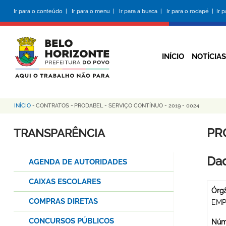
Pular
Ir para o conteúdo |
Ir para o menu |
Ir para a busca |
Ir para o rodapé |
Ir 
para
o
conteúdo
principal
INÍCIO
NOTÍCIAS
INÍCIO
-
CONTRATOS
-
PRODABEL - SERVIÇO CONTÍNUO - 2019 - 0024
Trilha
de
PR
TRANSPARÊNCIA
navegação
Dad
AGENDA DE AUTORIDADES
CAIXAS ESCOLARES
Órg
COMPRAS DIRETAS
EMP
CONCURSOS PÚBLICOS
Núme