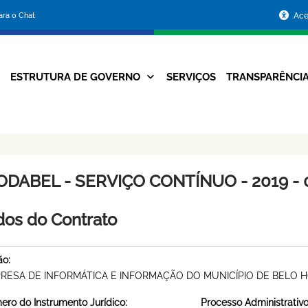
Portal
para o Chat
Ace
da
Prefeitura
ESTRUTURA DE GOVERNO
SERVIÇOS
TRANSPARÊNCI
Navegação
de
Principal
Belo
Horizonte
ODABEL - SERVIÇO CONTÍNUO - 2019 - 
os do Contrato
ão:
RESA DE INFORMÁTICA E INFORMAÇÃO DO MUNICÍPIO DE BELO 
ro do Instrumento Jurídico:
Processo Administrativo