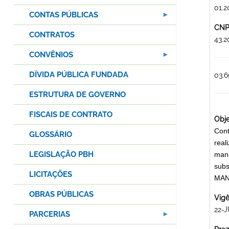
01.2
CONTAS PÚBLICAS
CNPJ
CONTRATOS
43.2
CONVÊNIOS
DÍVIDA PÚBLICA FUNDADA
03.
ESTRUTURA DE GOVERNO
FISCAIS DE CONTRATO
Obje
Cont
GLOSSÁRIO
real
LEGISLAÇÃO PBH
manu
subs
LICITAÇÕES
MAN
OBRAS PÚBLICAS
Vigê
22-J
PARCERIAS