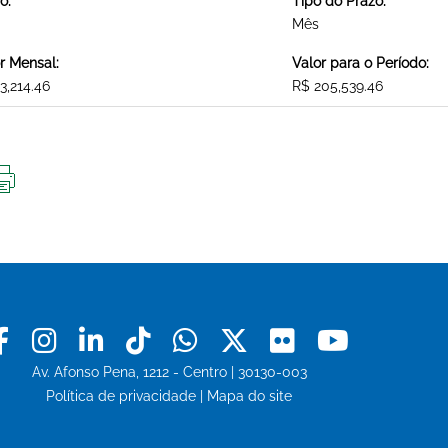
o:
Tipo do Prazo:
Mês
r Mensal:
Valor para o Período:
3,214.46
R$ 205,539.46
IMPRIMIR
ESTA
PÁGINA
Facebook
Instagram
Linkedin
Tiktok
Whatsapp
X
Flickr
Youtu
Av. Afonso Pena, 1212 - Centro | 30130-003
Política de privacidade
|
Mapa do site