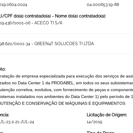
019.0604.0024
04.000653.19-88
/CPF do(a) contratado(a) - Nome do(a) contratado(a):
09.436/0001-06 - ACECO TI S/A
698.620/0001-34 - GREEN4T SOLUCOES TI LTDA.
to:
ratação de empresa especializada para execução dos serviços de assi
izados no Data Center 1 da PRODABEL, em todos os seus subsistema
tenção corretiva, evolutiva, com fornecimento de peças e componente
istemas instalados nos ambientes do Data Center 1) pelo período de 1
UTENÇÃO E CONSERVAÇÃO DE MÁQUINAS E EQUIPAMENTOS
ncia:
Licitação de Origem:
UL-23 a 21-JUL-24
14/2019