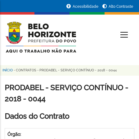
Pular
Portal
Acessibilidade
Alto Contraste
para
da
o
conteúdo
Prefeitura
O
principal
de
Belo
Horizonte
INÍCIO
-
CONTRATOS
-
PRODABEL - SERVIÇO CONTÍNUO - 2018 - 0044
Trilha
de
PRODABEL - SERVIÇO CONTÍNUO -
navegação
2018 - 0044
Dados do Contrato
Órgão: