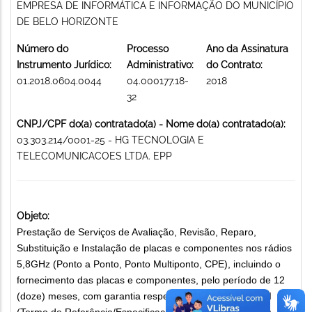
EMPRESA DE INFORMÁTICA E INFORMAÇÃO DO MUNICÍPIO
DE BELO HORIZONTE
Número do
Processo
Ano da Assinatura
Instrumento Jurídico:
Administrativo:
do Contrato:
01.2018.0604.0044
04.000177.18-
2018
32
CNPJ/CPF do(a) contratado(a) - Nome do(a) contratado(a):
03.303.214/0001-25 - HG TECNOLOGIA E
TELECOMUNICACOES LTDA. EPP
Objeto:
Prestação de Serviços de Avaliação, Revisão, Reparo,
Substituição e Instalação de placas e componentes nos rádios
5,8GHz (Ponto a Ponto, Ponto Multiponto, CPE), incluindo o
fornecimento das placas e componentes, pelo período de 12
(doze) meses, com garantia respectiva, conforme Anexo I
(Termo de Referência/Especificação Técnica/Quantidade),