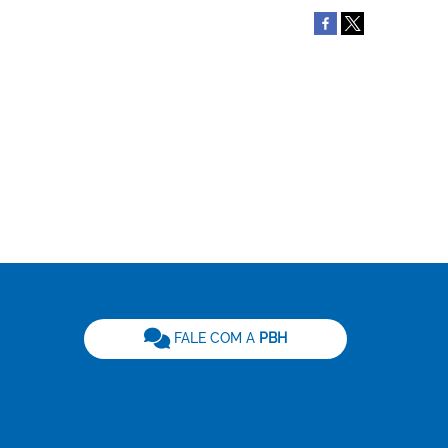
be
FALE COM A
PBH