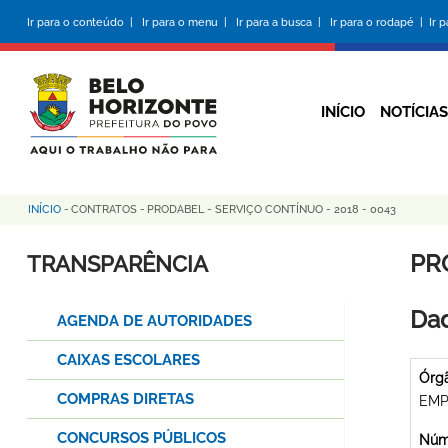
Pular
Ir para o conteúdo |
Ir para o menu |
Ir para a busca |
Ir para o rodapé |
Ir 
para
o
conteúdo
principal
INÍCIO
NOTÍCIAS
INÍCIO
-
CONTRATOS
-
PRODABEL - SERVIÇO CONTÍNUO - 2018 - 0043
Trilha
de
PR
TRANSPARÊNCIA
navegação
Dad
AGENDA DE AUTORIDADES
CAIXAS ESCOLARES
Órg
COMPRAS DIRETAS
EMP
CONCURSOS PÚBLICOS
Núme