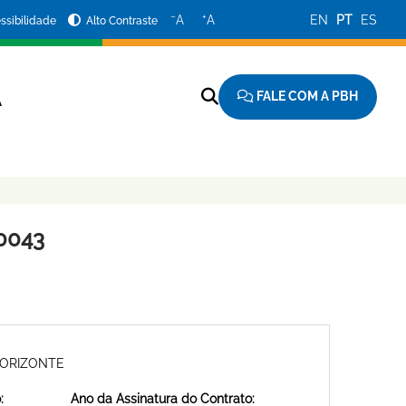
−
+
A
A
EN
PT
ES
ssibilidade
Alto Contraste
FALE COM A PBH
A
0043
HORIZONTE
:
Ano da Assinatura do Contrato: