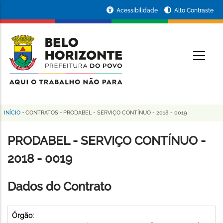
Pular
Portal
Acessibilidade
Alto Contraste
para
da
o
conteúdo
Prefeitura
O
principal
de
Belo
Horizonte
INÍCIO
-
CONTRATOS
-
PRODABEL - SERVIÇO CONTÍNUO - 2018 - 0019
Trilha
de
PRODABEL - SERVIÇO CONTÍNUO -
navegação
2018 - 0019
Dados do Contrato
Órgão: