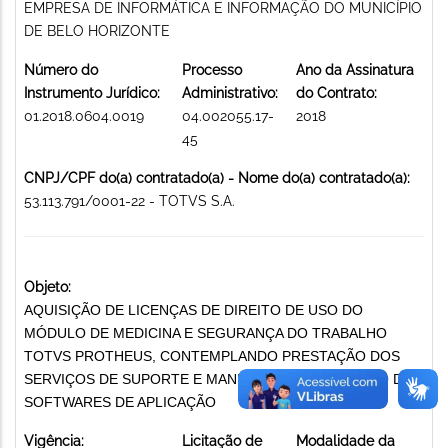
EMPRESA DE INFORMÁTICA E INFORMAÇÃO DO MUNICÍPIO
DE BELO HORIZONTE
Número do
Processo
Ano da Assinatura
Instrumento Jurídico:
Administrativo:
do Contrato:
01.2018.0604.0019
04.002055.17-
2018
45
CNPJ/CPF do(a) contratado(a) - Nome do(a) contratado(a):
53.113.791/0001-22 - TOTVS S.A.
Objeto:
AQUISIÇÃO DE LICENÇAS DE DIREITO DE USO DO
MÓDULO DE MEDICINA E SEGURANÇA DO TRABALHO
TOTVS PROTHEUS, CONTEMPLANDO PRESTAÇÃO DOS
SERVIÇOS DE SUPORTE E MANUTENÇÃO. AQUISIÇÃO DE
SOFTWARES DE APLICAÇÃO
Vigência:
Licitação de
Modalidade da