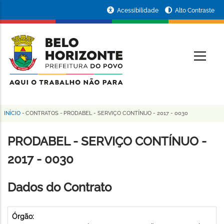
Pular
Portal
Acessibilidade
Alto Contraste
para
da
o
conteúdo
Prefeitura
O
principal
de
Belo
Horizonte
INÍCIO
-
CONTRATOS
-
PRODABEL - SERVIÇO CONTÍNUO - 2017 - 0030
Trilha
de
PRODABEL - SERVIÇO CONTÍNUO -
navegação
2017 - 0030
Dados do Contrato
Órgão: