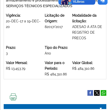
armazenamento e processamento de dados en nuvem pública
SERVIÇOS TÉCNICOS ESPECIALIZADOS
Vigência:
Licitação de
Modalidade da
20-DEC-17 a 19-DEC-
Origem:
licitação:
20
82017/2017
ADESAO A ATA DE
REGISTRO DE
PRECOS
Prazo:
Tipo do Prazo:
3
Ano
Valor Mensal:
Valor para o
Valor Global:
R$ 13,453.79
Período:
R$ 484,310.86
R$ 484,310.86
IMPRIMIR
ESTA