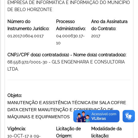
EMPRESA DE INFORMÁTICA E INFORMAÇÃO DO MUNICÍPIO
DE BELO HORIZONTE
Número do
Processo
Ano da Assinatura
Instrumento Jurídico:
Administrativo:
do Contrato:
01.2017.0604.0017
04.000630.17-
2017
10
CNPJ/CPF do(a) contratado(a) - Nome do(a) contratado(a):
68.558.972/0001-30 - GLS ENGENHARIA E CONSULTORIA
LTDA.
Objeto:
MANUTENÇÃO E ASSISTÊNCIA TÉCNICA EM SALA COFRE
DATA CENTER MANUTENÇÃO E CONSERVAÇÃO DE
MÁQUINAS E EQUIPAMENTOS
Vigência:
Licitação de
Modalidade da
10-OCT-17 a 09-
Origem:
licitação: