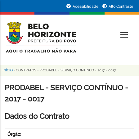
Pular
Portal
Acessibilidade
Alto Contraste
para
da
o
conteúdo
Prefeitura
O
principal
de
Belo
Horizonte
INÍCIO
-
CONTRATOS
-
PRODABEL - SERVIÇO CONTÍNUO - 2017 - 0017
Trilha
de
PRODABEL - SERVIÇO CONTÍNUO -
navegação
2017 - 0017
Dados do Contrato
Órgão: