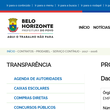
Pular
Ir para o conteúdo |
Ir para o menu |
Ir para a busca |
Ir para o rodapé |
Ir 
para
o
conteúdo
principal
INÍCIO
NOTÍCIAS
INÍCIO
-
CONTRATOS
-
PRODABEL - SERVIÇO CONTÍNUO - 2017 - 0006
Trilha
de
PR
TRANSPARÊNCIA
navegação
Dad
AGENDA DE AUTORIDADES
CAIXAS ESCOLARES
Órg
COMPRAS DIRETAS
EMP
CONCURSOS PÚBLICOS
Núme