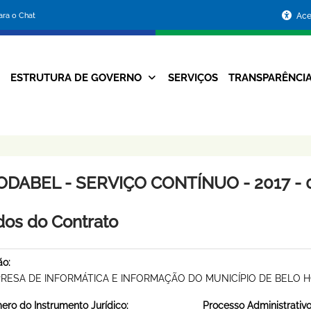
Portal
para o Chat
Ace
da
Prefeitura
ESTRUTURA DE GOVERNO
SERVIÇOS
TRANSPARÊNCI
Navegação
de
Principal
Belo
Horizonte
ODABEL - SERVIÇO CONTÍNUO - 2017 - 
os do Contrato
ão:
RESA DE INFORMÁTICA E INFORMAÇÃO DO MUNICÍPIO DE BELO 
ro do Instrumento Jurídico:
Processo Administrativo