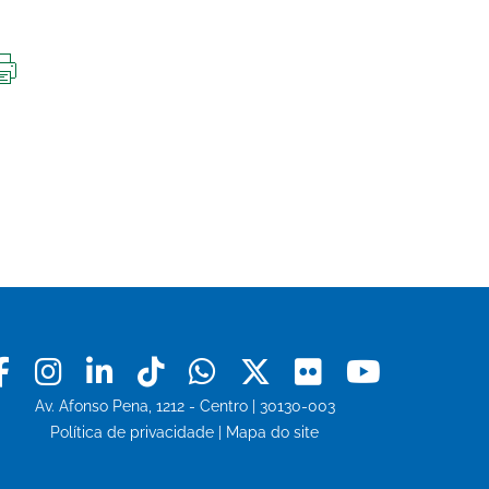
IMPRIMIR
ESTA
PÁGINA
Facebook
Instagram
Linkedin
Tiktok
Whatsapp
X
Flickr
Youtu
Av. Afonso Pena, 1212 - Centro | 30130-003
Política de privacidade
|
Mapa do site