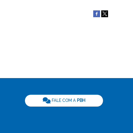
be
FALE COM A
PBH