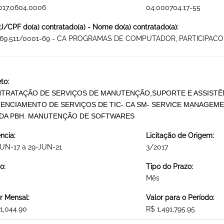
017.0604.0006
04.000704.17-55
/CPF do(a) contratado(a) - Nome do(a) contratado(a):
469.511/0001-69 - CA PROGRAMAS DE COMPUTADOR, PARTICIPACO
to:
TRATAÇÃO DE SERVIÇOS DE MANUTENÇÃO,SUPORTE E ASSISTÊN
ENCIAMENTO DE SERVIÇOS DE TIC- CA SM- SERVICE MANAGEM
 DA PBH. MANUTENÇÃO DE SOFTWARES
ncia:
Licitação de Origem:
UN-17 a 29-JUN-21
3/2017
o:
Tipo do Prazo:
Mês
r Mensal:
Valor para o Período:
1,044.90
R$ 1,491,795.95