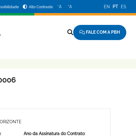
−
+
A
A
EN
PT
ES
ssibilidade
Alto Contraste
FALE COM A PBH
A
0006
HORIZONTE
:
Ano da Assinatura do Contrato: