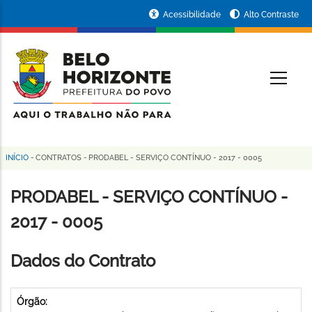
Pular
Portal
Acessibilidade
Alto Contraste
para
da
o
conteúdo
Prefeitura
O
principal
de
Belo
Horizonte
INÍCIO
-
CONTRATOS
-
PRODABEL - SERVIÇO CONTÍNUO - 2017 - 0005
Trilha
de
PRODABEL - SERVIÇO CONTÍNUO -
navegação
2017 - 0005
Dados do Contrato
Órgão: