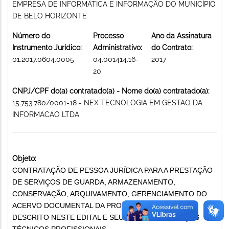
EMPRESA DE INFORMÁTICA E INFORMAÇÃO DO MUNICÍPIO
DE BELO HORIZONTE
Número do
Processo
Ano da Assinatura
Instrumento Jurídico:
Administrativo:
do Contrato:
01.2017.0604.0005
04.001414.16-
2017
20
CNPJ/CPF do(a) contratado(a) - Nome do(a) contratado(a):
15.753.780/0001-18 - NEX TECNOLOGIA EM GESTAO DA
INFORMACAO LTDA
Objeto:
CONTRATAÇÃO DE PESSOA JURÍDICA PARA A PRESTAÇÃO
DE SERVIÇOS DE GUARDA, ARMAZENAMENTO,
CONSERVAÇÃO, ARQUIVAMENTO, GERENCIAMENTO DO
ACERVO DOCUMENTAL DA PRODABEL, CONFORME
DESCRITO NESTE EDITAL E SEUS ANEXOS. SERVIÇOS
TÉCNICOS PROFISSIONAIS