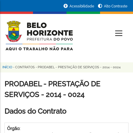
Pular
Portal
Acessibilidade
Alto Contraste
para
da
o
conteúdo
Prefeitura
O
principal
de
Belo
Horizonte
INÍCIO
-
CONTRATOS
-
PRODABEL - PRESTAÇÃO DE SERVIÇOS - 2014 - 0024
Trilha
de
PRODABEL - PRESTAÇÃO DE
navegação
SERVIÇOS - 2014 - 0024
Dados do Contrato
Órgão: