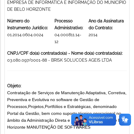
EMPRESA DE INFORMÁTICA E INFORMAÇÃO DO MUNICÍPIO
DE BELO HORIZONTE
Número do
Processo
Ano da Assinatura
Instrumento Jurídico:
Administrativo:
do Contrato:
01.2014.0604.0024
04.000811.14-
2014
12
CNPJ/CPF do(a) contratado(a) - Nome do(a) contratado(a):
03.080.097/0001-88 - BRISK SOLUCOES AGEIS LTDA
Objeto:
Contratação de Serviços de Manutenção Adaptativa, Corretiva,
Preventiva e Evolutiva no software de Gestão de
Processos,Projetos,Portfólios e Estratégicas, denominado
Portal da Gestão, bem como suporte técnico operacional no
âmbito da Administração Direta e Indireta do Município de Belo
Horizonte MANUTENÇÃO DE SOFTWARES