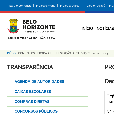
Pular
Ir para o conteúdo |
Ir para o menu |
Ir para a busca |
Ir para o rodapé |
Ir 
para
o
conteúdo
principal
INÍCIO
NOTÍCIAS
INÍCIO
-
CONTRATOS
-
PRODABEL - PRESTAÇÃO DE SERVIÇOS - 2014 - 0005
Trilha
de
PR
TRANSPARÊNCIA
navegação
Dad
AGENDA DE AUTORIDADES
CAIXAS ESCOLARES
Órg
COMPRAS DIRETAS
EMP
CONCURSOS PÚBLICOS
Núme