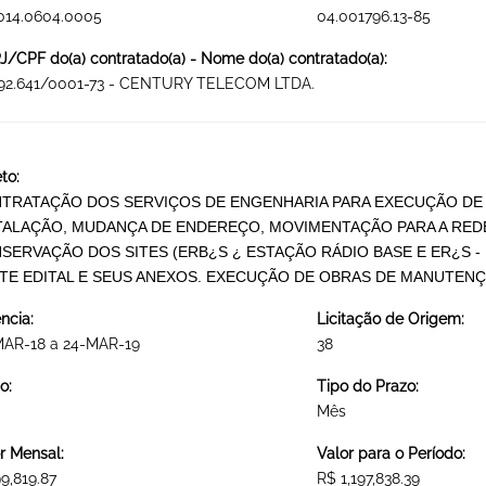
014.0604.0005
04.001796.13-85
/CPF do(a) contratado(a) - Nome do(a) contratado(a):
492.641/0001-73 - CENTURY TELECOM LTDA.
to:
TRATAÇÃO DOS SERVIÇOS DE ENGENHARIA PARA EXECUÇÃO DE
TALAÇÃO, MUDANÇA DE ENDEREÇO, MOVIMENTAÇÃO PARA A REDE
SERVAÇÃO DOS SITES (ERB¿S ¿ ESTAÇÃO RÁDIO BASE E ER¿S 
TE EDITAL E SEUS ANEXOS. EXECUÇÃO DE OBRAS DE MANUTEN
ncia:
Licitação de Origem:
MAR-18 a 24-MAR-19
38
o:
Tipo do Prazo:
Mês
r Mensal:
Valor para o Período:
9,819.87
R$ 1,197,838.39