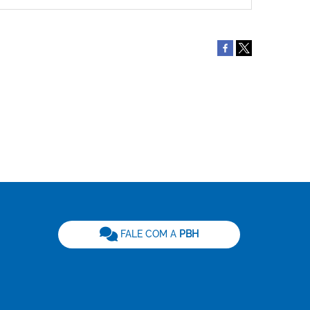
be
FALE COM A
PBH