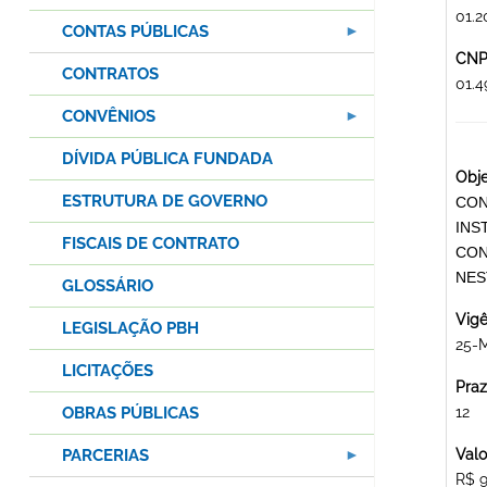
01.2
CONTAS PÚBLICAS
CNPJ
CONTRATOS
01.
CONVÊNIOS
DÍVIDA PÚBLICA FUNDADA
Obje
ESTRUTURA DE GOVERNO
CON
INS
FISCAIS DE CONTRATO
CON
NES
GLOSSÁRIO
Vigê
LEGISLAÇÃO PBH
25-
LICITAÇÕES
Praz
OBRAS PÚBLICAS
12
PARCERIAS
Valo
R$ 9