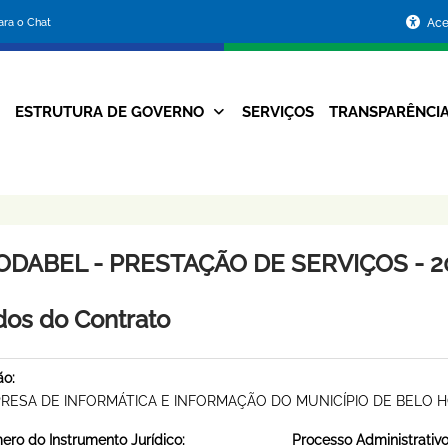
Portal
para o Chat
Ace
da
Prefeitura
ESTRUTURA DE GOVERNO
SERVIÇOS
TRANSPARÊNCI
Navegação
de
Principal
Belo
Horizonte
ODABEL - PRESTAÇÃO DE SERVIÇOS - 20
os do Contrato
ão:
RESA DE INFORMÁTICA E INFORMAÇÃO DO MUNICÍPIO DE BELO 
ro do Instrumento Jurídico:
Processo Administrativo