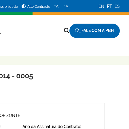
−
+
A
A
EN
PT
ES
ssibilidade
Alto Contraste
FALE COM A PBH
A
14 - 0005
HORIZONTE
:
Ano da Assinatura do Contrato: