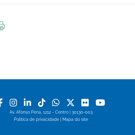
IMPRIMIR
ESTA
PÁGINA
Facebook
Instagram
Linkedin
Tiktok
Whatsapp
X
Flickr
Youtu
Av. Afonso Pena, 1212 - Centro | 30130-003
Política de privacidade
|
Mapa do site