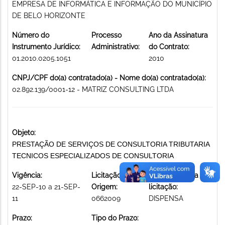
EMPRESA DE INFORMÁTICA E INFORMAÇÃO DO MUNICÍPIO
DE BELO HORIZONTE
Número do
Processo
Ano da Assinatura
Instrumento Jurídico:
Administrativo:
do Contrato:
01.2010.0205.1051
2010
CNPJ/CPF do(a) contratado(a) - Nome do(a) contratado(a):
02.892.139/0001-12 - MATRIZ CONSULTING LTDA
Objeto:
PRESTAÇÃO DE SERVIÇOS DE CONSULTORIA TRIBUTARIA
TECNICOS ESPECIALIZADOS DE CONSULTORIA
Vigência:
Licitação de
Modalidade da
22-SEP-10 a 21-SEP-
Origem:
licitação:
11
0662009
DISPENSA
Prazo:
Tipo do Prazo: