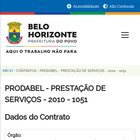
Pular
Portal
Acessibilidade
Alto Contraste
para
da
o
conteúdo
Prefeitura
O
principal
de
Belo
Horizonte
INÍCIO
-
CONTRATOS
-
PRODABEL - PRESTAÇÃO DE SERVIÇOS - 2010 - 1051
Trilha
de
PRODABEL - PRESTAÇÃO DE
navegação
SERVIÇOS - 2010 - 1051
Dados do Contrato
Órgão: