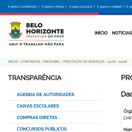
Pular
Ir para o conteúdo |
Ir para o menu |
Ir para a busca |
Ir para o rodapé |
Ir 
para
o
conteúdo
principal
INÍCIO
NOTÍCIAS
INÍCIO
-
CONTRATOS
-
PRODABEL - PRESTAÇÃO DE SERVIÇOS - 2008 - 0008
Trilha
de
PR
TRANSPARÊNCIA
navegação
Dad
AGENDA DE AUTORIDADES
CAIXAS ESCOLARES
Órg
COMPRAS DIRETAS
EMP
CONCURSOS PÚBLICOS
Núme