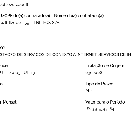
2008.0205.0008
/CPF do(a) contratado(a) - Nome do(a) contratado(a):
64.616/0001-59 - TNL PCS S/A.
to:
STAC?O DE SERVICOS DE CONEX?O A INTERNET SERVIÇOS DE I
ncia:
Licitação de Origem:
UL-12 a 03-JUL-13
0302008
o:
Tipo do Prazo:
Mês
r Mensal:
Valor para o Período:
R$ 3,919,795.84