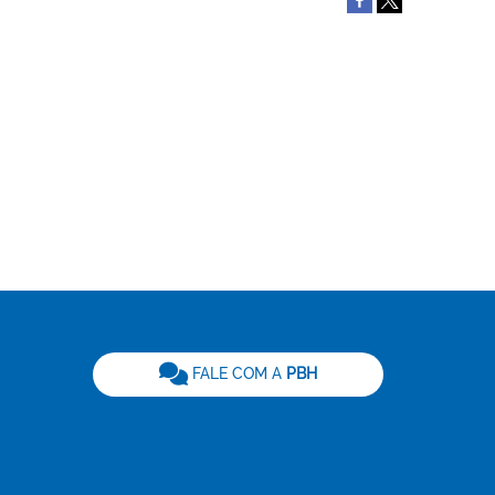
be
FALE COM A
PBH