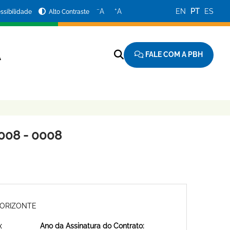
−
+
A
A
EN
PT
ES
ssibilidade
Alto Contraste
FALE COM A PBH
A
008 - 0008
HORIZONTE
:
Ano da Assinatura do Contrato: