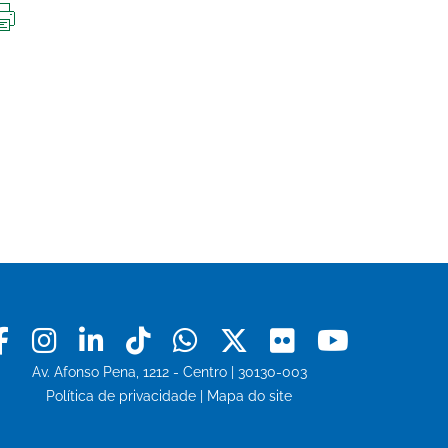
IMPRIMIR
ESTA
PÁGINA
Facebook
Instagram
Linkedin
Tiktok
Whatsapp
X
Flickr
Youtu
Av. Afonso Pena, 1212 - Centro | 30130-003
Política de privacidade
|
Mapa do site