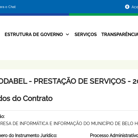
Portal
para o Chat
Ace
da
Prefeitura
ESTRUTURA DE GOVERNO
SERVIÇOS
TRANSPARÊNCI
Navegação
de
Principal
Belo
Horizonte
ODABEL - PRESTAÇÃO DE SERVIÇOS - 2
os do Contrato
ão:
RESA DE INFORMÁTICA E INFORMAÇÃO DO MUNICÍPIO DE BELO 
ro do Instrumento Jurídico:
Processo Administrativo