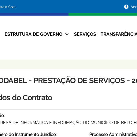
Portal
para o Chat
Ace
da
Prefeitura
ESTRUTURA DE GOVERNO
SERVIÇOS
TRANSPARÊNCI
Navegação
de
Principal
Belo
Horizonte
ODABEL - PRESTAÇÃO DE SERVIÇOS - 2
os do Contrato
ão:
RESA DE INFORMÁTICA E INFORMAÇÃO DO MUNICÍPIO DE BELO 
ro do Instrumento Jurídico:
Processo Administrativo