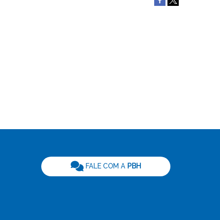
be
FALE COM A
PBH