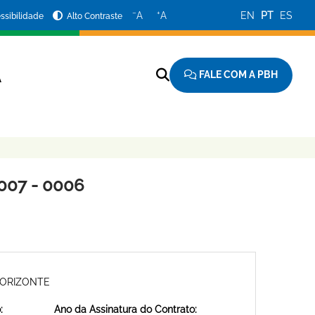
−
+
A
A
EN
PT
ES
ssibilidade
Alto Contraste
FALE COM A PBH
A
007 - 0006
HORIZONTE
:
Ano da Assinatura do Contrato: