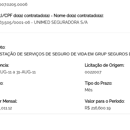
007.0205.0006
/CPF do(a) contratado(a) - Nome do(a) contratado(a):
863.505/0001-06 - UNIMED SEGURADORA S/A
to:
STAÇÃO DE SERVIÇOS DE SEGURO DE VIDA EM GRUP SEGUROS 
ncia:
Licitação de Origem:
UG-11 a 31-AUG-11
0022007
o:
Tipo do Prazo:
Mês
r Mensal:
Valor para o Período:
,011.12
R$ 216,600.19