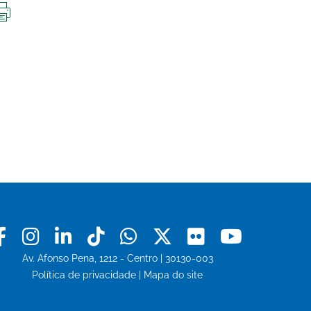
IMPRIMIR
ESTA
PÁGINA
Facebook
Instagram
Linkedin
Tiktok
Whatsapp
X
Flickr
Youtu
Av. Afonso Pena, 1212 - Centro | 30130-003
Política de privacidade
|
Mapa do site