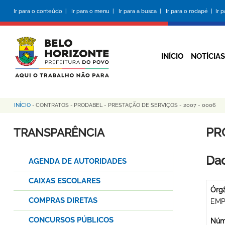
Pular
Ir para o conteúdo |
Ir para o menu |
Ir para a busca |
Ir para o rodapé |
Ir 
para
o
conteúdo
principal
INÍCIO
NOTÍCIAS
INÍCIO
-
CONTRATOS
-
PRODABEL - PRESTAÇÃO DE SERVIÇOS - 2007 - 0006
Trilha
de
PR
TRANSPARÊNCIA
navegação
Dad
AGENDA DE AUTORIDADES
CAIXAS ESCOLARES
Órg
COMPRAS DIRETAS
EMP
CONCURSOS PÚBLICOS
Núme