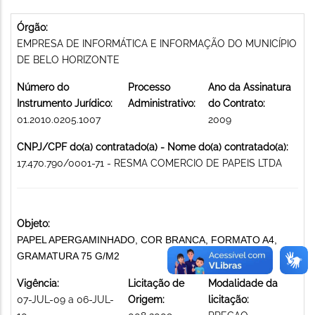
Órgão:
EMPRESA DE INFORMÁTICA E INFORMAÇÃO DO MUNICÍPIO
DE BELO HORIZONTE
Número do
Processo
Ano da Assinatura
Instrumento Jurídico:
Administrativo:
do Contrato:
01.2010.0205.1007
2009
CNPJ/CPF do(a) contratado(a) - Nome do(a) contratado(a):
17.470.790/0001-71 - RESMA COMERCIO DE PAPEIS LTDA
Objeto:
PAPEL APERGAMINHADO, COR BRANCA, FORMATO A4,
GRAMATURA 75 G/M2
Vigência:
Licitação de
Modalidade da
07-JUL-09 a 06-JUL-
Origem:
licitação: