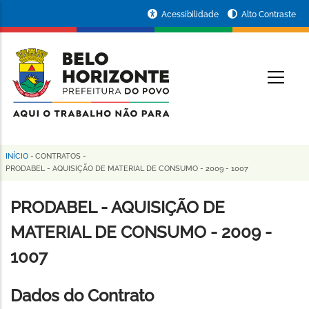
Pular
Portal
Acessibilidade
Alto Contraste
para
da
o
conteúdo
Prefeitura
O
principal
de
Belo
Horizonte
INÍCIO
-
CONTRATOS
-
Trilha
PRODABEL - AQUISIÇÃO DE MATERIAL DE CONSUMO - 2009 - 1007
de
PRODABEL - AQUISIÇÃO DE
navegação
MATERIAL DE CONSUMO - 2009 -
1007
Dados do Contrato