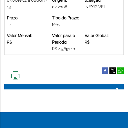
03-JUN-12 a 02-JUN-
Origem:
licitação:
13
02 2008
INEXIGIVEL
Prazo:
Tipo do Prazo:
12
Mês
Valor Mensal:
Valor para o
Valor Global:
R$
Período:
R$
R$ 45,691.10
IMPRIMIR
ESTA
PÁGINA