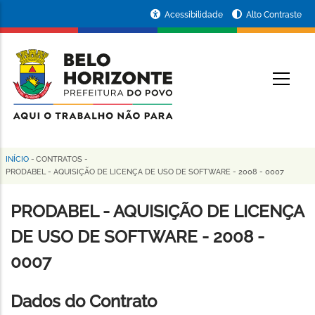
Pular
Portal
Acessibilidade
Alto Contraste
para
da
o
conteúdo
Prefeitura
O
principal
de
Belo
Horizonte
INÍCIO
-
CONTRATOS
-
Trilha
PRODABEL - AQUISIÇÃO DE LICENÇA DE USO DE SOFTWARE - 2008 - 0007
de
PRODABEL - AQUISIÇÃO DE LICENÇA
navegação
DE USO DE SOFTWARE - 2008 -
0007
Dados do Contrato