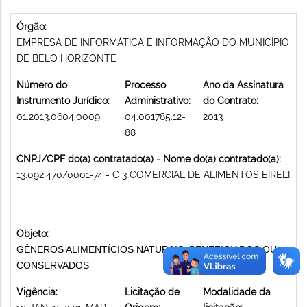
Órgão:
EMPRESA DE INFORMÁTICA E INFORMAÇÃO DO MUNICÍPIO
DE BELO HORIZONTE
Número do
Processo
Ano da Assinatura
Instrumento Jurídico:
Administrativo:
do Contrato:
01.2013.0604.0009
04.001785.12-
2013
88
CNPJ/CPF do(a) contratado(a) - Nome do(a) contratado(a):
13.092.470/0001-74 - C 3 COMERCIAL DE ALIMENTOS EIRELI
Objeto:
GÊNEROS ALIMENTÍCIOS NATURAIS, BENEFICIADOS OU
CONSERVADOS
Vigência:
Licitação de
Modalidade da