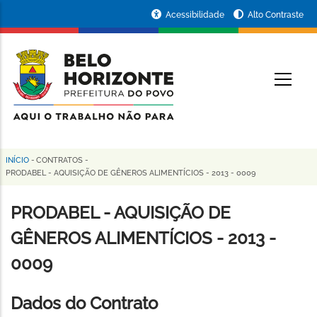
Pular
Portal
Acessibilidade
Alto Contraste
para
da
o
conteúdo
Prefeitura
O
principal
de
Belo
Horizonte
INÍCIO
-
CONTRATOS
-
Trilha
PRODABEL - AQUISIÇÃO DE GÊNEROS ALIMENTÍCIOS - 2013 - 0009
de
PRODABEL - AQUISIÇÃO DE
navegação
GÊNEROS ALIMENTÍCIOS - 2013 -
0009
Dados do Contrato