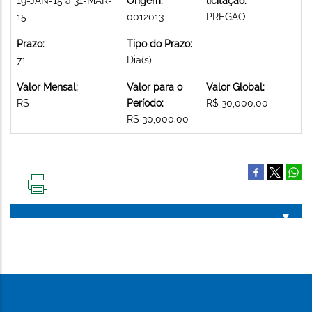
19-JAN-15 a 31-MAR-
Origem:
licitação:
15
0012013
PREGAO
Prazo:
Tipo do Prazo:
71
Dia(s)
Valor Mensal:
Valor para o
Valor Global:
R$
Período:
R$ 30,000.00
R$ 30,000.00
IMPRIMIR
ESTA
PÁGINA