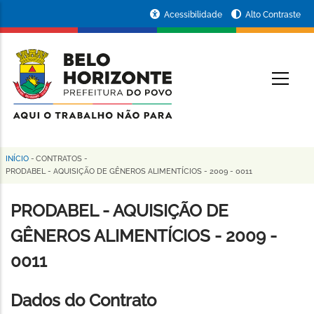
Pular
Portal
Acessibilidade
Alto Contraste
para
da
o
conteúdo
Prefeitura
O
principal
de
Belo
Horizonte
INÍCIO
-
CONTRATOS
-
Trilha
PRODABEL - AQUISIÇÃO DE GÊNEROS ALIMENTÍCIOS - 2009 - 0011
de
PRODABEL - AQUISIÇÃO DE
navegação
GÊNEROS ALIMENTÍCIOS - 2009 -
0011
Dados do Contrato