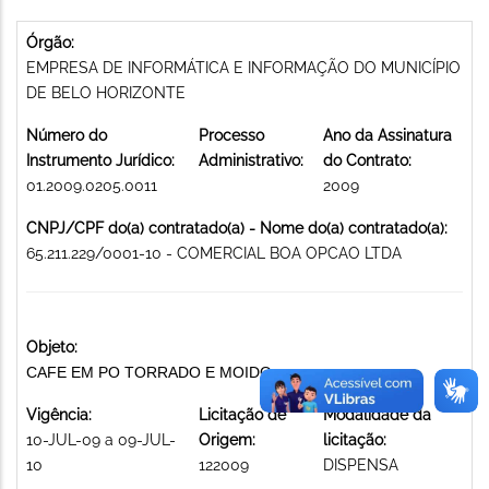
Órgão:
EMPRESA DE INFORMÁTICA E INFORMAÇÃO DO MUNICÍPIO
DE BELO HORIZONTE
Número do
Processo
Ano da Assinatura
Instrumento Jurídico:
Administrativo:
do Contrato:
01.2009.0205.0011
2009
CNPJ/CPF do(a) contratado(a) - Nome do(a) contratado(a):
65.211.229/0001-10 - COMERCIAL BOA OPCAO LTDA
Objeto:
CAFE EM PO TORRADO E MOIDO.
Vigência:
Licitação de
Modalidade da
10-JUL-09 a 09-JUL-
Origem:
licitação:
10
122009
DISPENSA