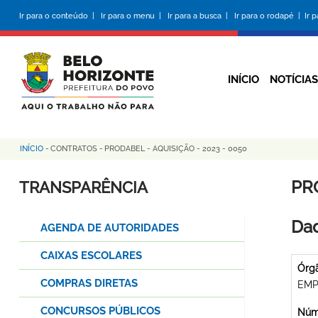
Pular
Ir para o conteúdo |
Ir para o menu |
Ir para a busca |
Ir para o rodapé |
Ir 
para
o
conteúdo
principal
INÍCIO
NOTÍCIAS
INÍCIO
-
CONTRATOS
-
PRODABEL - AQUISIÇÃO - 2023 - 0050
Trilha
de
PRO
TRANSPARÊNCIA
navegação
Dad
AGENDA DE AUTORIDADES
CAIXAS ESCOLARES
Órg
COMPRAS DIRETAS
EMP
CONCURSOS PÚBLICOS
Núme