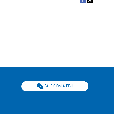
be
FALE COM A
PBH