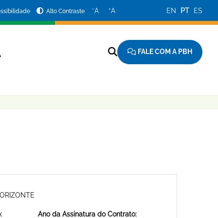
−
+
A
A
EN
PT
ES
ssibilidade
Alto Contraste
FALE COM A PBH
A
HORIZONTE
:
Ano da Assinatura do Contrato: