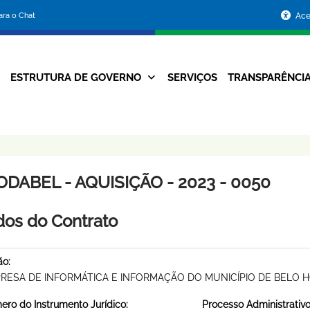
Portal
para o Chat
Ace
da
Prefeitura
ESTRUTURA DE GOVERNO
SERVIÇOS
TRANSPARÊNCI
Navegação
de
Principal
Belo
Horizonte
DABEL - AQUISIÇÃO - 2023 - 0050
os do Contrato
ão:
RESA DE INFORMÁTICA E INFORMAÇÃO DO MUNICÍPIO DE BELO 
ro do Instrumento Jurídico:
Processo Administrativo