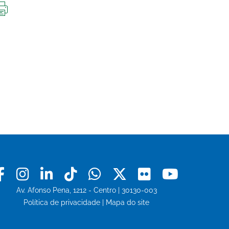
IMPRIMIR
ESTA
PÁGINA
Facebook
Instagram
Linkedin
Tiktok
Whatsapp
X
Flickr
Youtu
Av. Afonso Pena, 1212 - Centro | 30130-003
Política de privacidade
|
Mapa do site