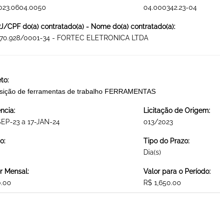
023.0604.0050
04.000342.23-04
/CPF do(a) contratado(a) - Nome do(a) contratado(a):
670.928/0001-34 - FORTEC ELETRONICA LTDA
to:
sição de ferramentas de trabalho FERRAMENTAS
ncia:
Licitação de Origem:
EP-23 a 17-JAN-24
013/2023
o:
Tipo do Prazo:
Dia(s)
r Mensal:
Valor para o Período:
0.00
R$ 1,650.00