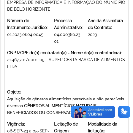
EMPRESA DE INFORMÁTICA E INFORMAÇÃO DO MUNICÍPIO
DE BELO HORIZONTE
Número do
Processo
Ano da Assinatura
Instrumento Jurídico:
Administrativo:
do Contrato:
01.2023.0604.0045
04.000380.23-
2023
01
CNPJ/CPF do(a) contratado(a) - Nome do(a) contratado(a):
21.467.701/0001-05 - SUPER CESTA BASICA DE ALIMENTOS
LTDA
Objeto:
Aquisição de gêneros alimentícios perecíveis e não perecíveis
diversos GÊNEROS ALIMENTÍCIOS NATURAIS,
BENEFICIADOS OU CONSERVADOS
Vigência:
Licitação de
Modalidade da
06-SEP-23 a 05-SEP-
Origem:
licitação: