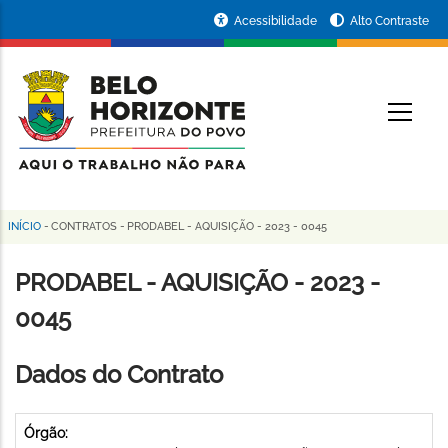
Pular
Portal
Acessibilidade
Alto Contraste
para
da
o
conteúdo
Prefeitura
O
principal
de
Belo
Horizonte
INÍCIO
-
CONTRATOS
-
PRODABEL - AQUISIÇÃO - 2023 - 0045
Trilha
de
PRODABEL - AQUISIÇÃO - 2023 -
navegação
0045
Dados do Contrato
Órgão: