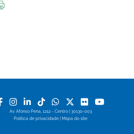
IMPRIMIR
ESTA
PÁGINA
Facebook
Instagram
Linkedin
Tiktok
Whatsapp
X
Flickr
Youtu
Av. Afonso Pena, 1212 - Centro | 30130-003
Política de privacidade
|
Mapa do site