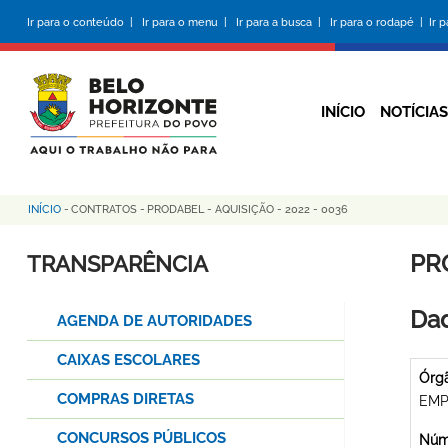
Pular
Ir para o conteúdo |
Ir para o menu |
Ir para a busca |
Ir para o rodapé |
Ir 
para
o
conteúdo
principal
INÍCIO
NOTÍCIAS
INÍCIO
-
CONTRATOS
-
PRODABEL - AQUISIÇÃO - 2022 - 0036
Trilha
de
PRO
TRANSPARÊNCIA
navegação
Dad
AGENDA DE AUTORIDADES
CAIXAS ESCOLARES
Órg
COMPRAS DIRETAS
EMP
CONCURSOS PÚBLICOS
Núme