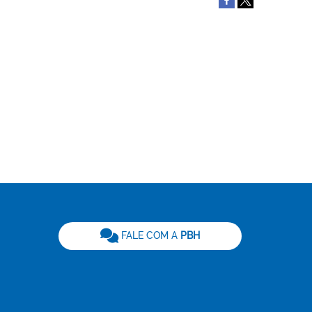
be
FALE COM A
PBH