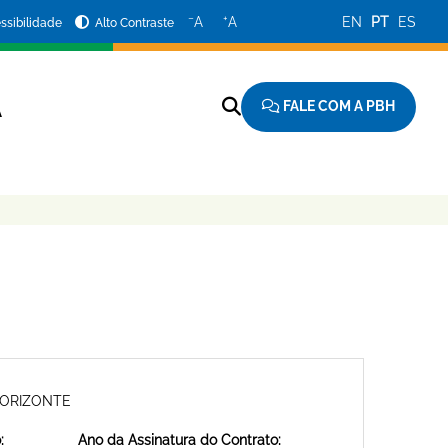
−
+
A
A
EN
PT
ES
ssibilidade
Alto Contraste
FALE COM A PBH
A
HORIZONTE
:
Ano da Assinatura do Contrato: