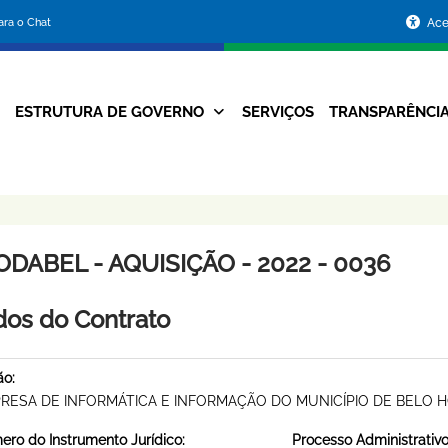
Portal
para o Chat
Ace
da
Prefeitura
ESTRUTURA DE GOVERNO
SERVIÇOS
TRANSPARÊNCI
Navegação
de
Principal
Belo
Horizonte
DABEL - AQUISIÇÃO - 2022 - 0036
os do Contrato
ão:
RESA DE INFORMÁTICA E INFORMAÇÃO DO MUNICÍPIO DE BELO 
ro do Instrumento Jurídico:
Processo Administrativo