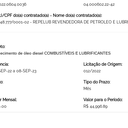
022.0604.0036
04.000602.22-42
/CPF do(a) contratado(a) - Nome do(a) contratado(a):
048.777/0001-02 - REPELUB REVENDEDORA DE PETROLEO E LUBR
to:
necimento de óleo diesel COMBUSTÍVEIS E LUBRIFICANTES
ncia:
Licitação de Origem:
SEP-22 a 08-SEP-23
012/2022
o:
Tipo do Prazo:
Mês
r Mensal:
Valor para o Período:
0.00
R$ 44,996.89