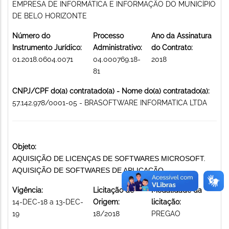
EMPRESA DE INFORMÁTICA E INFORMAÇÃO DO MUNICÍPIO
DE BELO HORIZONTE
Número do
Processo
Ano da Assinatura
Instrumento Jurídico:
Administrativo:
do Contrato:
01.2018.0604.0071
04.000769.18-
2018
81
CNPJ/CPF do(a) contratado(a) - Nome do(a) contratado(a):
57.142.978/0001-05 - BRASOFTWARE INFORMATICA LTDA
Objeto:
AQUISIÇÃO DE LICENÇAS DE SOFTWARES MICROSOFT.
AQUISIÇÃO DE SOFTWARES DE APLICAÇÃO
Vigência:
Licitação de
Modalidade da
14-DEC-18 a 13-DEC-
Origem:
licitação:
19
18/2018
PREGAO