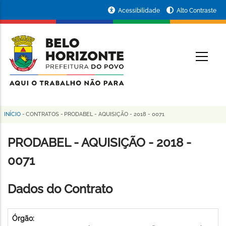
Pular
Portal
Acessibilidade
Alto Contraste
para
da
o
conteúdo
Prefeitura
O
principal
de
Belo
Horizonte
INÍCIO
-
CONTRATOS
-
PRODABEL - AQUISIÇÃO - 2018 - 0071
Trilha
de
PRODABEL - AQUISIÇÃO - 2018 -
navegação
0071
Dados do Contrato
Órgão: