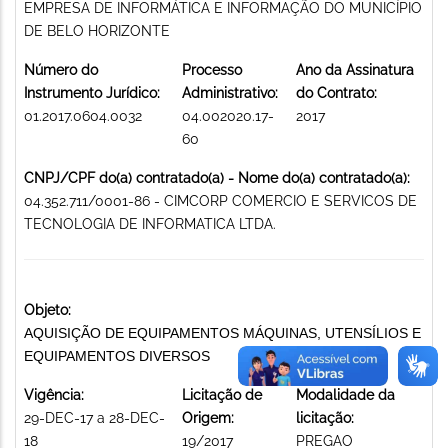
EMPRESA DE INFORMÁTICA E INFORMAÇÃO DO MUNICÍPIO
DE BELO HORIZONTE
Número do
Processo
Ano da Assinatura
Instrumento Jurídico:
Administrativo:
do Contrato:
01.2017.0604.0032
04.002020.17-
2017
60
CNPJ/CPF do(a) contratado(a) - Nome do(a) contratado(a):
04.352.711/0001-86 - CIMCORP COMERCIO E SERVICOS DE
TECNOLOGIA DE INFORMATICA LTDA.
Objeto:
AQUISIÇÃO DE EQUIPAMENTOS MÁQUINAS, UTENSÍLIOS E
EQUIPAMENTOS DIVERSOS
Vigência:
Licitação de
Modalidade da
29-DEC-17 a 28-DEC-
Origem:
licitação:
18
19/2017
PREGAO