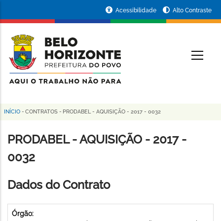
Pular
Portal
Acessibilidade
Alto Contraste
para
da
o
conteúdo
Prefeitura
O
principal
de
Belo
Horizonte
INÍCIO
-
CONTRATOS
-
PRODABEL - AQUISIÇÃO - 2017 - 0032
Trilha
de
PRODABEL - AQUISIÇÃO - 2017 -
navegação
0032
Dados do Contrato
Órgão: