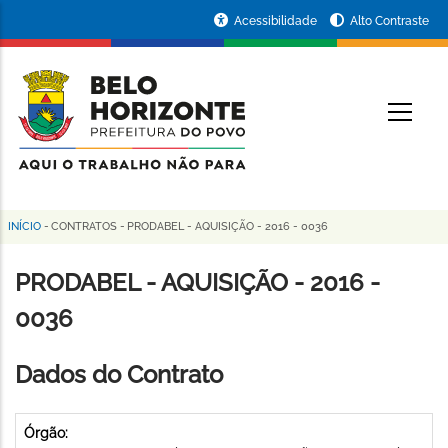
Pular
Portal
Acessibilidade
Alto Contraste
para
da
o
conteúdo
Prefeitura
O
principal
de
Belo
Horizonte
INÍCIO
-
CONTRATOS
-
PRODABEL - AQUISIÇÃO - 2016 - 0036
Trilha
de
PRODABEL - AQUISIÇÃO - 2016 -
navegação
0036
Dados do Contrato
Órgão: