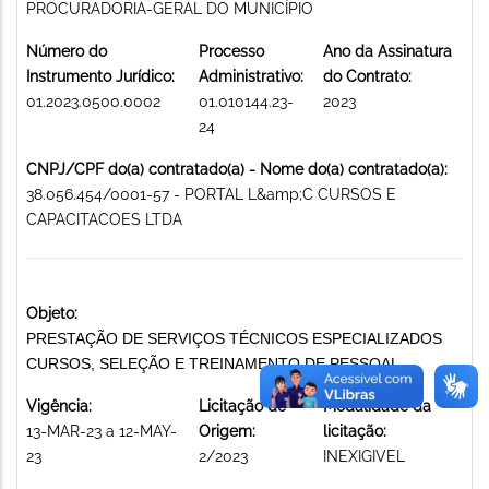
PROCURADORIA-GERAL DO MUNICÍPIO
Número do
Processo
Ano da Assinatura
Instrumento Jurídico:
Administrativo:
do Contrato:
01.2023.0500.0002
01.010144.23-
2023
24
CNPJ/CPF do(a) contratado(a) - Nome do(a) contratado(a):
38.056.454/0001-57 - PORTAL L&amp;C CURSOS E
CAPACITACOES LTDA
Objeto:
PRESTAÇÃO DE SERVIÇOS TÉCNICOS ESPECIALIZADOS
CURSOS, SELEÇÃO E TREINAMENTO DE PESSOAL
Vigência:
Licitação de
Modalidade da
13-MAR-23 a 12-MAY-
Origem:
licitação:
23
2/2023
INEXIGIVEL