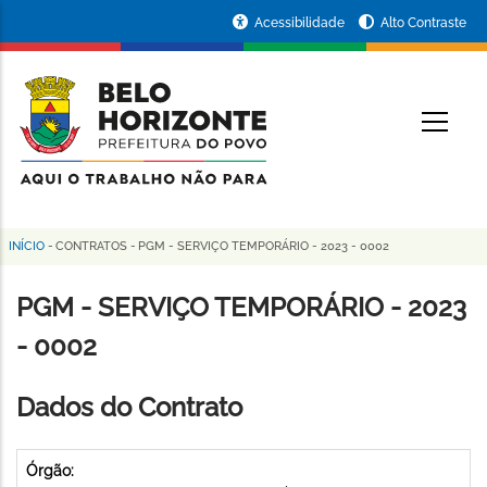
Pular
Portal
Acessibilidade
Alto Contraste
para
da
o
conteúdo
Prefeitura
O
principal
de
Belo
Horizonte
INÍCIO
-
CONTRATOS
-
PGM - SERVIÇO TEMPORÁRIO - 2023 - 0002
Trilha
de
PGM - SERVIÇO TEMPORÁRIO - 2023
navegação
- 0002
Dados do Contrato
Órgão: